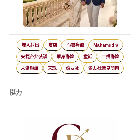
埋入射出
商店
心靈療癒
Mahamudra
安捷台北裝潢
單身聯誼
童話
二婚聯誼
未婚聯誼
天珠
婚友社
婚友社常見問題
挺力