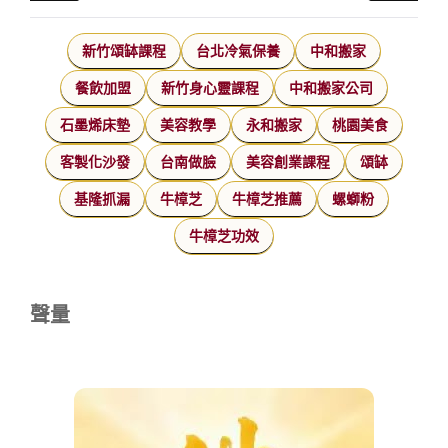
新竹頌缽課程
台北冷氣保養
中和搬家
餐飲加盟
新竹身心靈課程
中和搬家公司
石墨烯床墊
美容教學
永和搬家
桃園美食
客製化沙發
台南做臉
美容創業課程
頌缽
基隆抓漏
牛樟芝
牛樟芝推薦
螺螄粉
牛樟芝功效
聲量