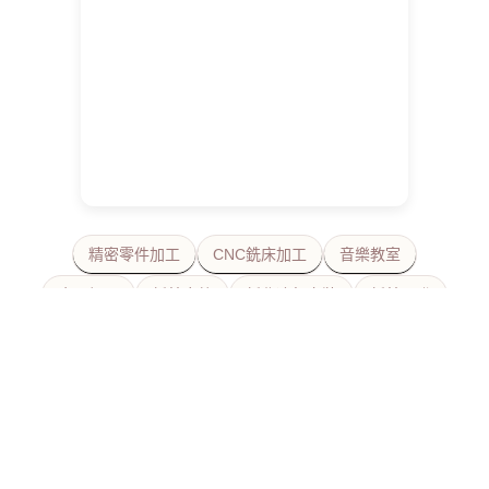
精密零件加工
CNC銑床加工
音樂教室
金屬加工
新莊床墊
新北冷氣安裝
新莊沙發
沙發
客製化沙發
佛牌
金型設計
新北抓漏
cnc工廠
泰國老佛牌
美睫店
美甲
新北床墊工廠
相親
新北素料
mold manufacture
MIM金屬粉末射出
新竹cnc