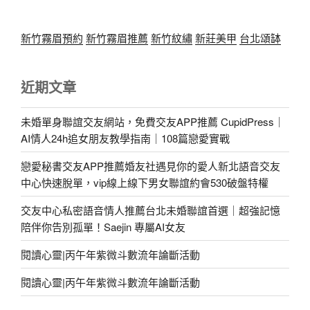
新竹霧眉預約
新竹霧眉推薦
新竹紋繡
新莊美甲
台北頌缽
近期文章
未婚單身聯誼交友網站，免費交友APP推薦 CupidPress｜
AI情人24h追女朋友教學指南｜108篇戀愛實戰
戀愛秘書交友APP推薦婚友社遇見你的愛人新北語音交友
中心快速脫單，vip線上線下男女聯誼約會530破盤特權
交友中心私密語音情人推薦台北未婚聯誼首選｜超強記憶
陪伴你告別孤單！Saejin 專屬AI女友
閱讀心靈|丙午年紫微斗數流年論斷活動
閱讀心靈|丙午年紫微斗數流年論斷活動