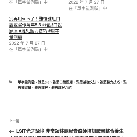
在「單字量測驗」中
2022 年 7 月 27 日
在「單字量測驗」中
別再用very了！難怪雅思口
說或寫作萬年5.5 #雅思口說
題庫 #雅思聽力技巧 #單字
量測驗
2022 年 7 月 27 日
在「單字量測驗」中
分
單字量測驗
、
雅思6.5
、
雅思口說題庫
、
雅思基礎文法
、
雅思聽力技巧
、
雅
類
思補習班
、
雅思課程
、
雅思課程介紹
文
上
上一篇
章
一
LSIT光之謐境 非常頌缽課程音療師培訓證書整合養生
導
篇