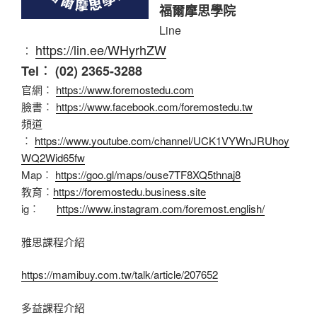
福爾摩思學院
Line
https://lin.ee/WHyrhZW
︰
Tel︰ (02) 2365-3288
官網︰
https://www.foremostedu.com
臉書︰
https://www.facebook.com/foremostedu.tw
頻道
︰
https://www.youtube.com/channel/UCK1VYWnJRUhoy
WQ2Wid65fw
Map︰
https://goo.gl/maps/ouse7TF8XQ5thnaj8
教育︰
https://foremostedu.business.site
ig︰
https://www.instagram.com/foremost.english/
雅思課程介紹
https://mamibuy.com.tw/talk/article/207652
多益課程介紹