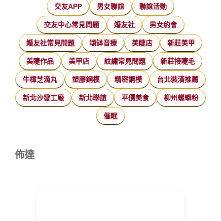
交友APP
男女聯誼
聯誼活動
交友中心常見問題
婚友社
男女約會
婚友社常見問題
頌缽音療
美睫店
新莊美甲
美睫作品
美甲店
紋繡常見問題
新莊接睫毛
牛樟芝滴丸
塑膠鋼模
精密鋼模
台北裝潢推薦
新北沙發工廠
新北聯誼
平價美食
柳州螺螄粉
催眠
佈達