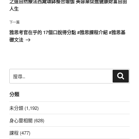
之道自然療法西藏頌缽整合瑜伽 美容業促進健康財富自由
覽
文
人生
章
下
下一篇
一
雅思考官在乎的 17個口說得分點 #雅思課程介紹 #雅思基
篇
礎文法
文
章
搜
搜
尋
尋
關
分類
鍵
字:
未分類 (1,192)
身心靈相關 (628)
課程 (477)