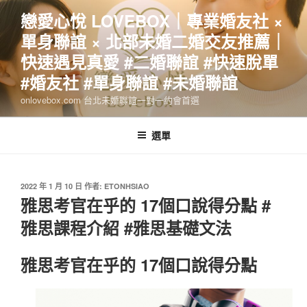
跳
戀愛心悅 LOVEBOX｜專業婚友社 ×
至
單身聯誼 × 北部未婚二婚交友推薦｜
主
要
快速遇見真愛 #二婚聯誼 #快速脫單
內
#婚友社 #單身聯誼 #未婚聯誼
容
onlovebox.com 台北未婚聯誼一對一約會首選
選單
發
2022 年 1 月 10 日
作者:
ETONHSIAO
佈
雅思考官在乎的 17個口說得分點 #
於
雅思課程介紹 #雅思基礎文法
雅思考官在乎的 17個口說得分點