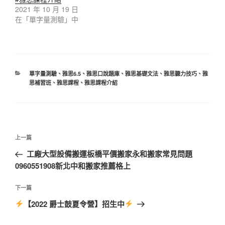
2021 年 10 月 19 日
在「單字量測驗」中
分
單字量測驗
、
雅思6.5
、
雅思口說題庫
、
雅思基礎文法
、
雅思聽力技巧
、
雅
類
思補習班
、
雅思課程
、
雅思課程介紹
文
上
上一篇
章
一
工廠大型設備搬運板橋平價搬家永和搬家常見問題
導
篇
0960551908新北中和搬家推薦格上
覽
文
章
下
下一篇
一
【2022 爵士鼓夏令營】招生中
篇
文