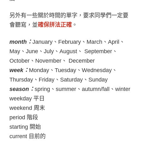
另外有一些關於時間的單字，要求同學們一定要
會聽寫，並
確保拼法正確
。
month
：
January、February、March、April、
May、June、July、August、 September、
October、November、 December
week
：
Monday、Tuesday、Wednesday、
Thursday、Friday、Saturday、Sunday
season
：
spring、summer、autumn/fall、winter
weekday
平日
weekend
周末
period
階段
starting
開始
current
目前的