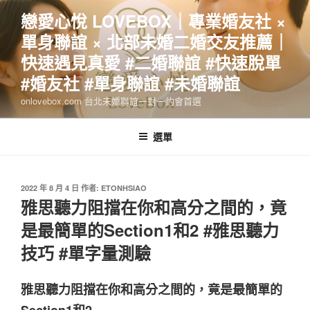
跳
戀愛心悅 LOVEBOX｜專業婚友社 ×
至
單身聯誼 × 北部未婚二婚交友推薦｜
主
要
快速遇見真愛 #二婚聯誼 #快速脫單
內
#婚友社 #單身聯誼 #未婚聯誼
容
onlovebox.com 台北未婚聯誼一對一約會首選
選單
發
2022 年 8 月 4 日
作者:
ETONHSIAO
佈
雅思聽力阻擋在你和高分之間的，竟
於
是最簡單的Section1和2 #雅思聽力
技巧 #單字量測驗
雅思聽力阻擋在你和高分之間的，竟是最簡單的