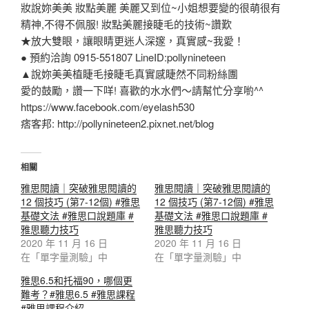
妝說妳美美 妝點美麗 美麗又到位~小姐想要變的很萌很有
精神,不得不佩服! 妝點美麗接睫毛的技術~讚歎
★放大雙眼，讓眼睛更迷人深邃，真實感~我愛！
● 預約洽詢 0915-551807 LineID:pollynineteen
▲說妳美美植睫毛接睫毛真實感睫然不同粉絲團
愛的鼓勵，讚一下咩! 喜歡的水水們～請幫忙分享喲^^
https://www.facebook.com/eyelash530
痞客邦: http://pollynineteen2.pixnet.net/blog
相關
雅思閱讀｜突破雅思閱讀的
雅思閱讀｜突破雅思閱讀的
12 個技巧 (第7-12個) #雅思
12 個技巧 (第7-12個) #雅思
基礎文法 #雅思口說題庫 #
基礎文法 #雅思口說題庫 #
雅思聽力技巧
雅思聽力技巧
2020 年 11 月 16 日
2020 年 11 月 16 日
在「單字量測驗」中
在「單字量測驗」中
雅思6.5和托福90，哪個更
難考？#雅思6.5 #雅思課程
#雅思課程介紹