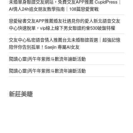
未婚單身聯誼交友網站，免費交友APP推薦 CupidPress｜
AI情人24h追女朋友教學指南｜108篇戀愛實戰
戀愛秘書交友APP推薦婚友社遇見你的愛人新北語音交友
中心快速脫單，vip線上線下男女聯誼約會530破盤特權
交友中心私密語音情人推薦台北未婚聯誼首選｜超強記憶
陪伴你告別孤單！Saejin 專屬AI女友
閱讀心靈|丙午年紫微斗數流年論斷活動
閱讀心靈|丙午年紫微斗數流年論斷活動
新莊美睫