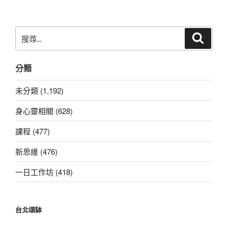
章
搜
搜
尋
尋
關
分類
鍵
字:
未分類 (1,192)
身心靈相關 (628)
課程 (477)
新思維 (476)
一日工作坊 (418)
台北頌缽