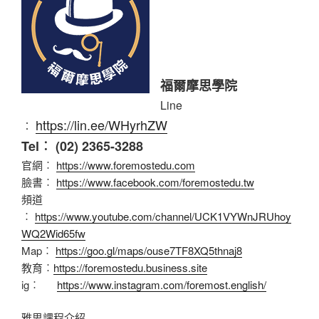
福爾摩思學院
Line
https://lin.ee/WHyrhZW
︰
Tel︰ (02) 2365-3288
官網︰
https://www.foremostedu.com
臉書︰
https://www.facebook.com/foremostedu.tw
頻道
︰
https://www.youtube.com/channel/UCK1VYWnJRUhoy
WQ2Wid65fw
Map︰
https://goo.gl/maps/ouse7TF8XQ5thnaj8
教育︰
https://foremostedu.business.site
ig︰
https://www.instagram.com/foremost.english/
雅思課程介紹