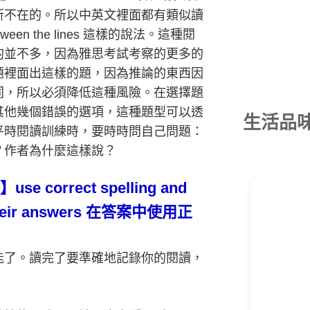
所不在的。所以中英文裡面都有類似讀
tween the lines
這樣的說法。這種閱
的並不多，因為雅思考試考察的更多的
題裡面出這樣的題，因為推論的東西因
同，所以必須降低這種風險。在選擇題
其他幾個錯誤的選項，這種題型可以透
生活品
平時閱讀訓練時，要時時問自己問題：
？
作者為什麼這樣說
？
】use correct spelling and
heir answers
在答案中使用正
能了。讀完了要準確地記錄你的閱讀，