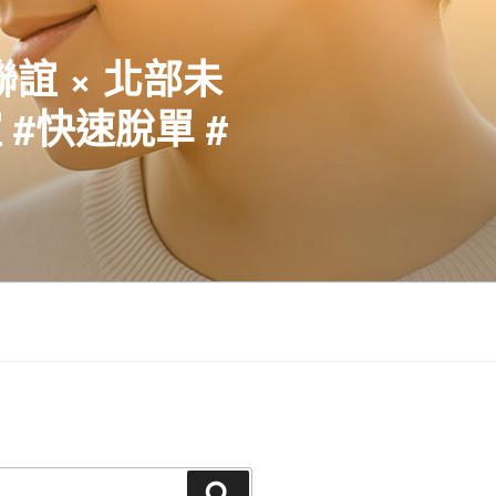
聯誼 × 北部未
#快速脫單 #
搜