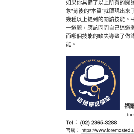
如果你具備了以上所有的閱
象
”
背後的
“
本質
”
就顯現出來
幾種以上提到的閱讀技能。
一道題，應該問問自己這道
而哪個技能的缺失導致了做
能。
福
Lin
Tel︰ (02) 2365-3288
官網︰
https://www.foremosted