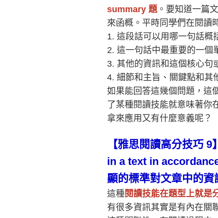
summary
題
。要知道一篇
來函概。平時同學們在閱讀
1.
這段話可以用哪一句話概
2.
這一句話中最重要的一個
3.
其他的資訊和這個核心句
4.
細節和主旨、關鍵點和其
如果能回答這幾個問題，這
了某種閱讀技能就意味著你
拿來應用又有什麼意義呢
？
【雅思閱讀高分技巧
9
】
in a text in accordance
顯的標準對文章中的資
這種
閱讀技能在題型上就是
有很多資訊其實是有內在關