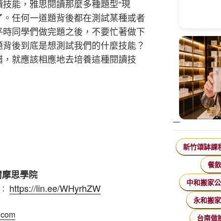
讀技能，雅思閱讀那麼多種題型
“
現
了。任何一道題背後都在測試某種或者
平時同學們做完題之後，不要忙著做下
題背後到底是想測試我們的什麼技能？
錯，就應該相應地去培養這種閱讀技
新竹頌缽課
餐
爾摩思學院
中和搬家
https://lin.ee/WHyrhZW
e︰
永和搬
u.com
台南做