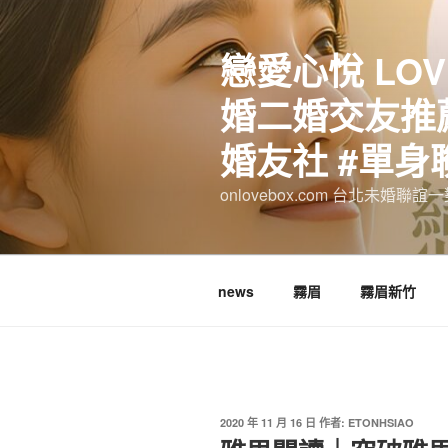
跳
至
戀愛心悅 LOV
主
要
婚二婚交友推薦
內
容
婚友社 #單身
onlovebox.com 台北未婚聯
news
霧眉
霧眉新竹
發
2020 年 11 月 16 日
作者:
ETONHSIAO
佈