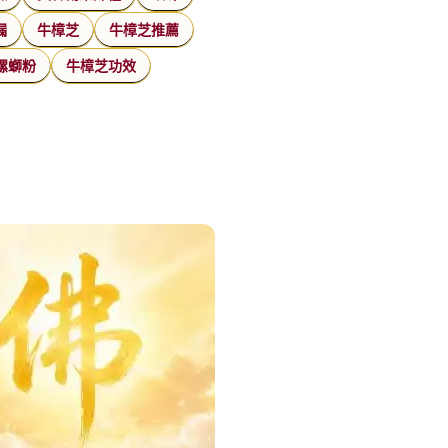
漏
牛樟芝
牛樟芝推薦
螺螄粉
牛樟芝功效