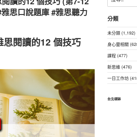
的12 個技巧 (第7-12
尋
關
 #雅思口說題庫 #雅思聽力
鍵
分類
字:
未分類 (1,192)
思閱讀的12 個技巧
身心靈相關 (62
課程 (477)
新思維 (476)
一日工作坊 (41
台北頌缽