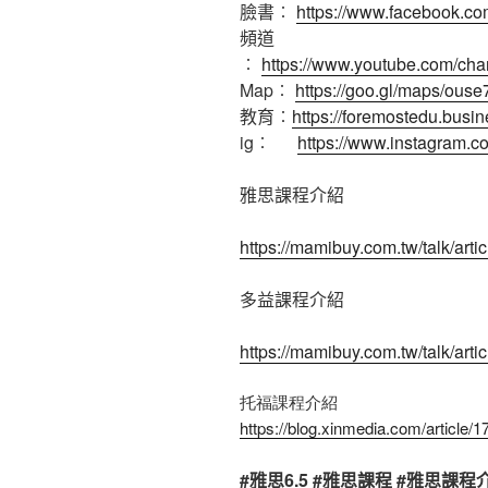
臉書︰
https://www.facebook.co
頻道
︰
https://www.youtube.com
Map︰
https://goo.gl/maps/ou
教育︰
https://foremostedu.busin
ig︰
https://www.instagram.c
雅思課程介紹
https://mamibuy.com.tw/talk/arti
多益課程介紹
https://mamibuy.com.tw/talk/arti
托福課程介紹
https://blog.xinmedia.com/article/
#雅思6.5 #雅思課程 #雅思課