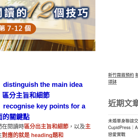
新竹霧眉預約
頌缽
distinguish the main idea
l
區分主旨和細節
近期文
recognise key points for a
面的關鍵點
未婚單身聯誼交
們在閱讀時
區分出主旨和細節
，以及
主
CupidPres
戀愛實戰
往
對應的就是
heading
題和