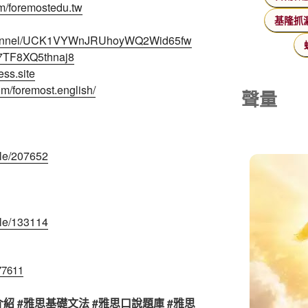
m/foremostedu.tw
基隆抓
/channel/UCK1VYWnJRUhoyWQ2Wid65fw
se7TF8XQ5thnaj8
ess.site
om/foremost.english/
聲量
cle/207652
cle/133114
177611
程介紹 #雅思基礎文法 #雅思口說題庫 #雅思