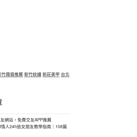
新竹霧眉推薦
新竹紋繡
新莊美甲
台北
章
友網站，免費交友APP推薦
s｜AI情人24h追女朋友教學指南｜108篇