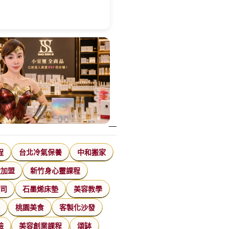
程
台北冷氣保養
中和搬家
飲加盟
新竹身心靈課程
公司
石墨烯床墊
美容教學
家
桃園美食
客製化沙發
臉
美容創業課程
頌缽