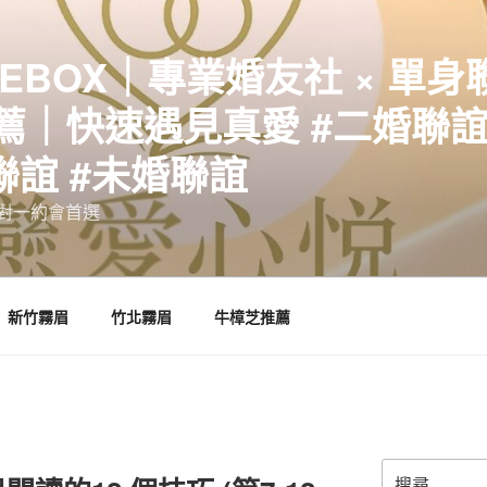
EBOX｜專業婚友社 × 單身
｜快速遇見真愛 #二婚聯誼 
聯誼 #未婚聯誼
誼一對一約會首選
新竹霧眉
竹北霧眉
牛樟芝推薦
搜