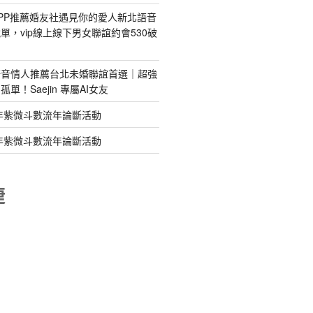
PP推薦婚友社遇見你的愛人新北語音
單，vip線上線下男女聯誼約會530破
語音情人推薦台北未婚聯誼首選｜超強
單！Saejin 專屬AI女友
年紫微斗數流年論斷活動
年紫微斗數流年論斷活動
睫