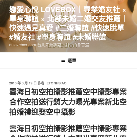
跳
戀愛心悅 LOVEBOX｜專業婚友社 ×
至
單身聯誼 × 北部未婚二婚交友推薦｜
主
要
快速遇見真愛 #二婚聯誼 #快速脫單
內
#婚友社 #單身聯誼 #未婚聯誼
容
onlovebox.com 台北未婚聯誼一對一約會首選
選單
發
2016 年 3 月 19 日
作者:
ETONHSIAO
佈
雲海日初空拍攝影推薦空中攝影專案
於
合作空拍送行銷大力曝光專案新北空
拍婚禮迎娶空中攝影
雲海日初空拍攝影推薦空中攝影專案