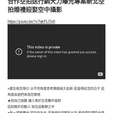
合作空拍送行銷大力曝光專案新北空
拍婚禮迎娶空中攝影
https://youtu.be/1v7qkFLl7o0
※愛在相互吸引 以不同角度思考婚姻長久如新 這值得紀念的日子 這
角度由我們來為您實現
★與自己挑戰 讓人勇於在苦難中面對
這刻格外的動人 就在這動靜之中
●每一場競賽中 陪在你左右 不放過任何精彩片段 最值得珍藏的永遠