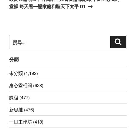
篇
堂課 每天看一遍家庭和睦天下太平 D1
文
章
搜
搜
尋
尋
關
分類
鍵
字:
未分類 (1,192)
身心靈相關 (628)
課程 (477)
新思維 (476)
一日工作坊 (418)