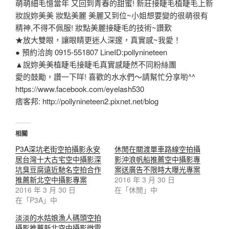
萌萌細毛憶當年 又回到青春的甜蜜! 新莊接睫毛植睫毛上新
妝說妳美美 妝點美麗 美麗又到位~小姐想要變的很萌很有
精神,不得不佩服! 妝點美麗接睫毛的技術~讚歎
★放大雙眼，讓眼睛更迷人深邃，真實感~我愛！
● 預約洽詢 0915-551807 LineID:pollynineteen
▲說妳美美植睫毛接睫毛真實感睫然不同粉絲團
愛的鼓勵，讚一下咩! 喜歡的水水們～請幫忙分享喲^^
https://www.facebook.com/eyelash530
痞客邦: http://pollynineteen2.pixnet.net/blog
相關
P3A深坑老街空拍攝影永安
休閒在關渡單車路線空拍攝
居台灣十大古宅空中攝影深
影沖浪帆船推薦空中攝影專
坑臭豆腐遠近馳名空拍合作
案送廣告不限時大曝光專案
推薦新北空中攝影專案
2016 年 3 月 30 日
2016 年 3 月 30 日
在「休閒」中
在「P3A」中
淡淡的水姑娘漁人碼頭空拍
攝影推薦新北空中攝影微電