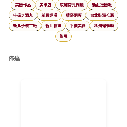
美睫作品
美甲店
紋繡常見問題
新莊接睫毛
牛樟芝滴丸
塑膠鋼模
精密鋼模
台北裝潢推薦
新北沙發工廠
新北聯誼
平價美食
柳州螺螄粉
催眠
佈達