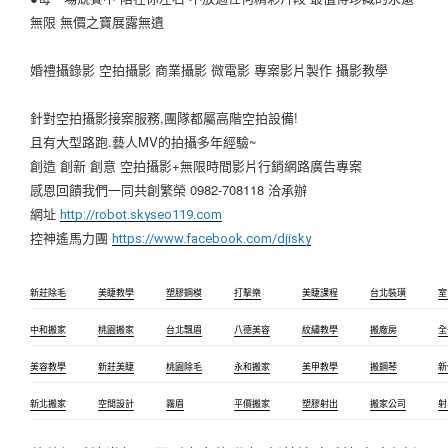
無限 無價之寶展露無遺
婚禮攝錄影 空拍攝影 商業攝影 微電影 專案影片製作 攝影教學
針對空拍攝影接案服務,團隊都屬高階空拍設備!
且有大型路跑.藝人MV的拍攝多年經驗~
創造 創新 創意 空拍攝影+無限時間影片行銷網路廣告專案
感恩回饋我們一同共創繁榮 0982-708118 洽承辦
網址
http://robot.skyseo119.com
控神遙馬力團
https://www.facebook.com/djisky
新莊除毛
美睫教學
塑膠鋼模
打擊樂
美睫課程
台北裝璜
室
中和搬家
桃園搬家
台北飄眉
八德美容
紋繡教學
搬廠房
全
美容教學
新莊美睫
桃園除毛
永和搬家
美甲教學
搬鋼琴
新
新北搬家
空間設計
霧眉
平價搬家
塑膠射出
搬家公司
射