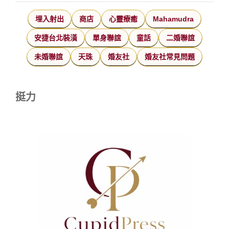
埋入射出
商店
心靈療癒
Mahamudra
安捷台北裝潢
單身聯誼
童話
二婚聯誼
未婚聯誼
天珠
婚友社
婚友社常見問題
挺力