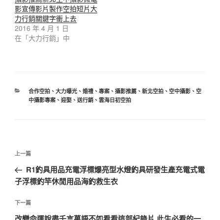
影宣傳影片製作空拍短片大
力行銷關鍵字衝上去
2016 年 4 月 1 日
在「大力行銷」中
分
合作空拍
、
大力曝光
、
婚禮
、
專案
、
攝影推薦
、
新北空拍
、
空中攝影
、
空
類
中攝影專案
、
迎娶
、
送行銷
、
雲海日初空拍
文
上
上一篇
章
一
R1釣具用品充電浮標爆亮型水燈釣具研發生產充電式電
導
篇
子浮標釣竿休閒用品海釣救生衣
覽
文
章
下
下一篇
一
改變命運說盡千言萬語不如看看這部紀錄片 此生必看的一