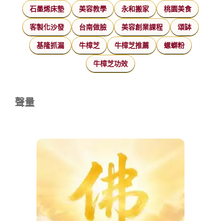
石墨烯床墊
美容教學
永和搬家
桃園美食
客製化沙發
台南做臉
美容創業課程
頌缽
基隆抓漏
牛樟芝
牛樟芝推薦
螺螄粉
牛樟芝功效
聲量