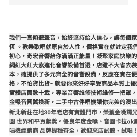
我們一直傾聽聲音，始終堅持給人信心，讓每個家
恆 。歡樂歌唱就原自於人性，價格實在就註定我
初心，奇宏音響給你滿滿正能量！凝聚家庭快樂的
網紅大紅大紫進化音響設備首選，店雖不大省去裝
本，確提供了多元齊全的音響設備，反應在實在便
格，不怕貨比貨~ 就要你來好好享受商品本質上
實體店面數十載，專業音響維修技術維修一把罩，
金嗓音圓舊換新，二手中古伴唱機讓你完美的演出
新北新莊在地30年老店有實體門市，榮獲金嗓燭
圓 世界和平貢獻獎。優良年度金嗓、音圓卡拉ok
唱機經銷商 品牌機種齊全，歡迎來店試聽、試唱