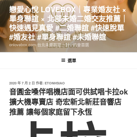
跳
戀愛心悅 LOVEBOX｜專業婚友社 ×
至
單身聯誼 × 北部未婚二婚交友推薦｜
主
要
快速遇見真愛 #二婚聯誼 #快速脫單
內
#婚友社 #單身聯誼 #未婚聯誼
容
onlovebox.com 台北未婚聯誼一對一約會首選
選單
發
2020 年 7 月 2 日
作者:
ETONHSIAO
佈
音圓金嗓伴唱機店面可供試唱卡拉ok
於
擴大機專賣店 奇宏新北新莊音響店
推薦 讓每個家庭留下永恆