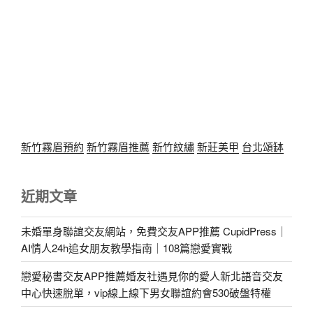
新竹霧眉預約
新竹霧眉推薦
新竹紋繡
新莊美甲
台北頌缽
近期文章
未婚單身聯誼交友網站，免費交友APP推薦 CupidPress｜
AI情人24h追女朋友教學指南｜108篇戀愛實戰
戀愛秘書交友APP推薦婚友社遇見你的愛人新北語音交友
中心快速脫單，vip線上線下男女聯誼約會530破盤特權