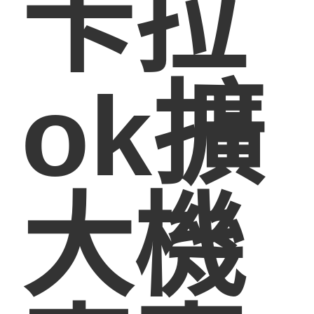
卡拉
ok擴
大機