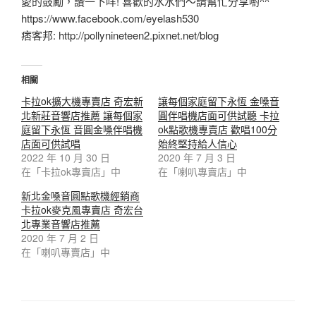
愛的鼓勵，讚一下咩! 喜歡的水水們～請幫忙分享喲^^
https://www.facebook.com/eyelash530
痞客邦: http://pollynineteen2.pixnet.net/blog
相關
卡拉ok擴大機專賣店 奇宏新
讓每個家庭留下永恆 金嗓音
北新莊音響店推薦 讓每個家
圓伴唱機店面可供試聽 卡拉
庭留下永恆 音圓金嗓伴唱機
ok點歌機專賣店 歡唱100分
店面可供試唱
始終堅持給人信心
2022 年 10 月 30 日
2020 年 7 月 3 日
在「卡拉ok專賣店」中
在「喇叭專賣店」中
新北金嗓音圓點歌機經銷商
卡拉ok麥克風專賣店 奇宏台
北專業音響店推薦
2020 年 7 月 2 日
在「喇叭專賣店」中