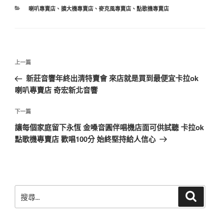
分
喇叭專賣店
、
擴大機專賣店
、
麥克風專賣店
、
點歌機專賣店
類
文
上
上一篇
章
一
新莊音響年終出清特賣會 來店就是買到最便宜卡拉ok
導
篇
喇叭專賣店 奇宏新北音響
覽
文
章
下
下一篇
一
讓每個家庭留下永恆 金嗓音圓伴唱機店面可供試聽 卡拉ok
篇
點歌機專賣店 歡唱100分 始終堅持給人信心
文
章
搜
搜
尋
尋
關