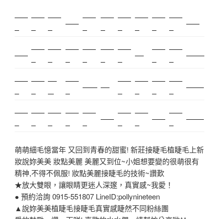
新莊除
美睫教
深坑小
多益課
頌缽課
室內設
新莊飄
埋入射
精密鋼
打擊樂
鋼模廠
毛
學
吃
程
程
計
眉
出
模
精密射
霧眉教
八德美
紋繡教
頌缽課
頌缽創
阿拉伯
機械加
太歲燈
壓鑄
CNC加工
出
學
容
學
程
業
糖
工
新竹霧
新莊美
雅思
永和搬
台中霧
臺北美
兒童木
通靈問
雅思6.5
佛牌
托福準備
眉
睫
6.5
家
眉
甲
琴
事
紫微斗
空間設
霧眉課
金屬加
塑膠射
射出模
台中紋
精密射
光明燈
美睫店
塑膠模具
數
計
程
工
出
具
繡
出
萌萌細毛憶當年 又回到青春的甜蜜! 新莊接睫毛植睫毛上新
妝說妳美美 妝點美麗 美麗又到位~小姐想要變的很萌很有
精神,不得不佩服! 妝點美麗接睫毛的技術~讚歎
★放大雙眼，讓眼睛更迷人深邃，真實感~我愛！
● 預約洽詢 0915-551807 LineID:pollynineteen
▲說妳美美植睫毛接睫毛真實感睫然不同粉絲團