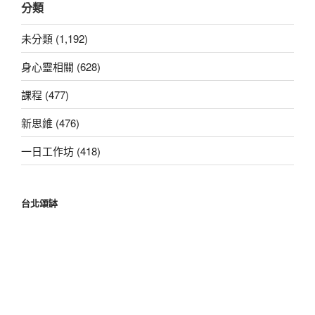
分類
鍵
字:
未分類 (1,192)
身心靈相關 (628)
課程 (477)
新思維 (476)
一日工作坊 (418)
台北頌缽