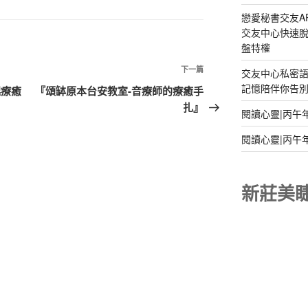
戀愛秘書交友A
交友中心快速脫
盤特權
下
下一篇
交友中心私密
一
記憶陪伴你告別孤
起療癒
『頌缽原本台安教室-音療師的療癒手
篇
扎』
閱讀心靈|丙午
文
章
閱讀心靈|丙午
新莊美