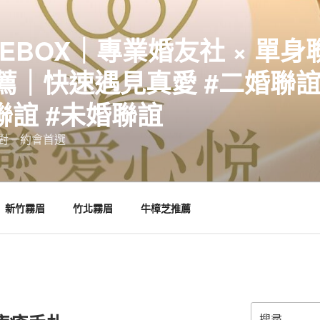
EBOX｜專業婚友社 × 單身
｜快速遇見真愛 #二婚聯誼 
聯誼 #未婚聯誼
誼一對一約會首選
新竹霧眉
竹北霧眉
牛樟芝推薦
搜