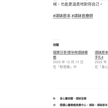
候，也能更溫柔地對待自己。
#頌缽原本
#頌缽音療師
相關
個案分享|懷孕與頌缽療
頌缽原本
癒
手扎4
2023 年 12 月 13 日
2022 年
在「新思維」中
在「身
分
身心靈相關
、
頌缽音療
類
標
閱讀心靈療癒推廣中心
、
頌缽
、
頌缽原本