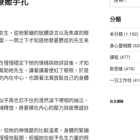
療癒手扎
尋
關
鍵
分類
字:
女生，從她緊繃的肢體語言以及焦慮的眼
未分類 (1,192)
圍，一問之下才知道她替憂鬱症的先生來
身心靈相關 (62
課程 (477)
在慢慢穩定下她的情緒與她詳談後，才知
新思維 (476)
幫助她先生，講著講著便紅了眼框，於是
的內在中心，也跟著沈澱放鬆自己的身體
一日工作坊 (41
似乎再也忍不住的潸然淚下哽咽的抽泣，
台北頌缽
緒釋放，將累積在內心的壓力與疲憊感好
，但她的神情變的比較溫柔，身體的緊繃
慢慢地鬆開，祝福她在給予先生力量的時