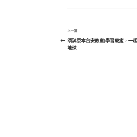
籤
文
上
上一篇
章
一
頌缽原本台安教室|學習療癒，一
篇
地球
導
文
覽
章