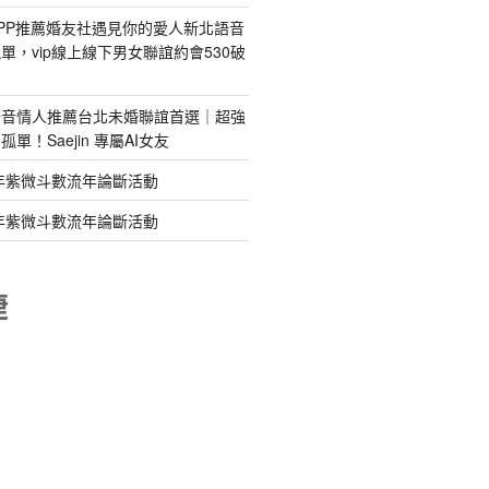
PP推薦婚友社遇見你的愛人新北語音
單，vip線上線下男女聯誼約會530破
語音情人推薦台北未婚聯誼首選｜超強
單！Saejin 專屬AI女友
年紫微斗數流年論斷活動
年紫微斗數流年論斷活動
睫