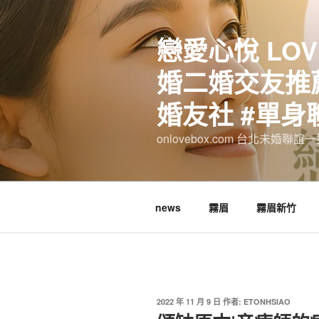
跳
至
戀愛心悅 LOV
主
要
婚二婚交友推薦
內
容
婚友社 #單身
onlovebox.com 台北未婚聯
news
霧眉
霧眉新竹
發
2022 年 11 月 9 日
作者:
ETONHSIAO
佈