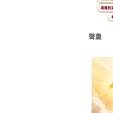
基隆抓
聲量