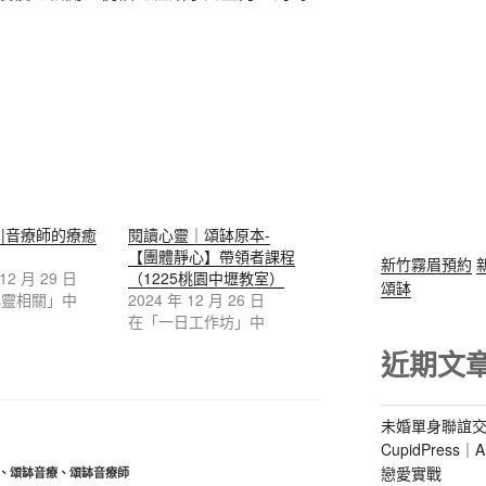
|音療師的療癒
閱讀心靈｜頌缽原本-
【團體靜心】帶領者課程
新竹霧眉預約
 12 月 29 日
（1225桃園中壢教室）
頌缽
心靈相關」中
2024 年 12 月 26 日
在「一日工作坊」中
近期文
未婚單身聯誼交
CupidPres
戀愛實戰
、
頌缽音療
、
頌缽音療師