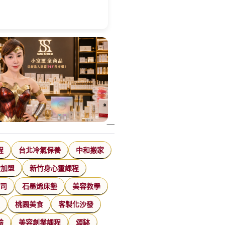
程
台北冷氣保養
中和搬家
飲加盟
新竹身心靈課程
公司
石墨烯床墊
美容教學
家
桃園美食
客製化沙發
臉
美容創業課程
頌缽