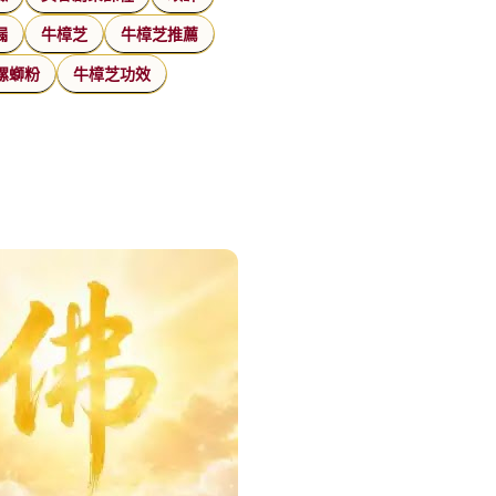
漏
牛樟芝
牛樟芝推薦
螺螄粉
牛樟芝功效