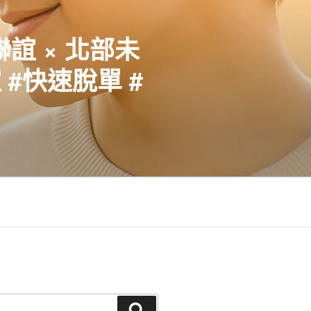
聯誼 × 北部未
#快速脫單 #
搜