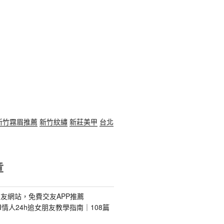
新竹霧眉推薦
新竹紋繡
新莊美甲
台北
章
友網站，免費交友APP推薦
s｜AI情人24h追女朋友教學指南｜108篇