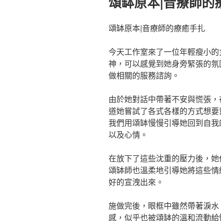
頌缽原本|音療師的
於
頌缽原本|音療師的療癒手扎
今天工作室來了一位年輕瘦小的
神，可以感覺到她身旁緊張的氛
做相關的服務諮詢。
由於她對話中帶著不安與慌張，
道她嘗試了各式各樣的方式想要
我們用頌缽慢慢引導她回到自我
以及心情。
在放下了這些沈重的壓力後，她
頌缽師也溫柔地引導她將這些情
好的宣洩出來。
施做完後，眼框中雖然帶著淚水
感，似乎也被頌缽的溫和流動給