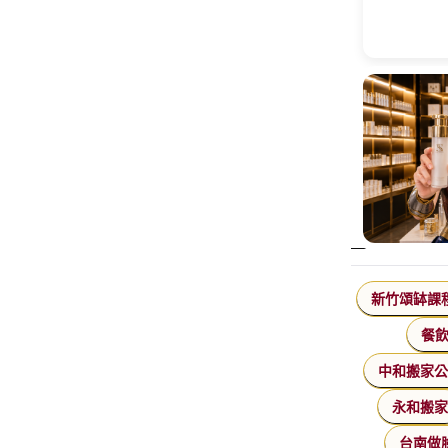
新竹頌缽課
餐
中和搬家
永和搬
台南做