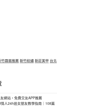
新竹霧眉推薦
新竹紋繡
新莊美甲
台北
章
友網站，免費交友APP推薦
s｜AI情人24h追女朋友教學指南｜108篇