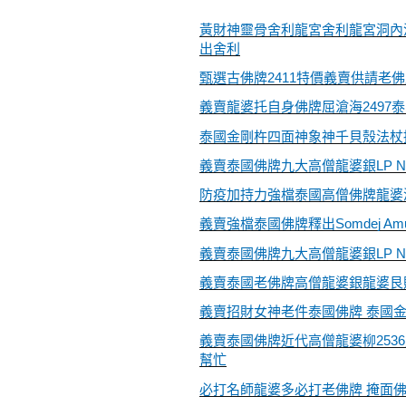
黃財神靈骨舍利龍宮舍利龍宮洞內
出舍利
甄選古佛牌2411特價義賣供請老
義賣龍婆托自身佛牌屈滄海2497
泰國金剛杵四面神象神千貝殼法杖
義賣泰國佛牌九大高僧龍婆銀LP N
防疫加持力強檔泰國高僧佛牌龍婆添L
義賣強檔泰國佛牌釋出Somdej A
義賣泰國佛牌九大高僧龍婆銀LP N
義賣泰國老佛牌高僧龍婆銀龍婆艮財佛坐
義賣招財女神老件泰國佛牌 泰國金
義賣泰國佛牌近代高僧龍婆柳253
幫忙
必打名師龍婆多必打老佛牌 掩面