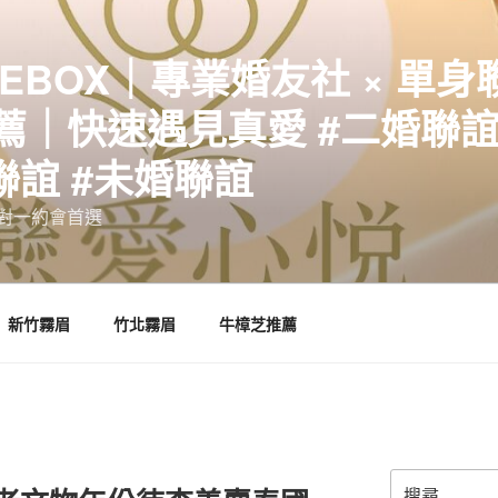
EBOX｜專業婚友社 × 單身
｜快速遇見真愛 #二婚聯誼 
聯誼 #未婚聯誼
誼一對一約會首選
新竹霧眉
竹北霧眉
牛樟芝推薦
搜