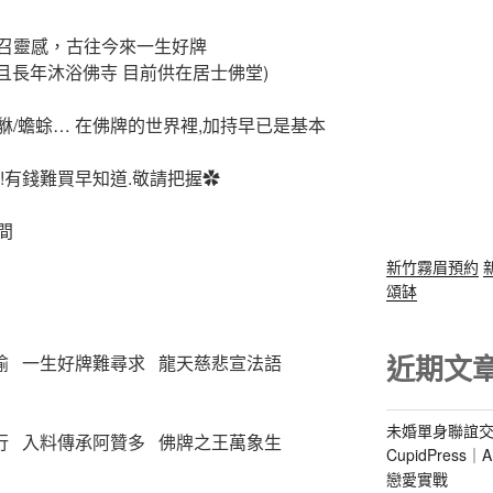
召靈感，古往今來一生好牌
(且長年沐浴佛寺 目前供在居士佛堂)
/蟾蜍… 在佛牌的世界裡,加持早已是基本
!有錢難買早知道.敬請把握✿
間
新竹霧眉預約
頌缽
近期文
喻 一生好牌難尋求 龍天慈悲宣法語
未婚單身聯誼交
行 入料傳承阿贊多 佛牌之王萬象生
CupidPres
戀愛實戰