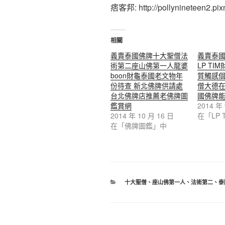
痞客邦: http://pollynineteen2.pixn
相關
義賣泰國佛牌十大聖僧法
義賣泰
術第二座山佛第一人龍婆
LP T
boon財龜泰國老文物年
質觸感
份待查 新北佛牌供請處
僧大德
台北佛牌店推薦老佛牌圖
國佛牌
鑑賞網
2014 年
2014 年 10 月 16 日
在「LP 
在「佛牌圖鑑」中
分
十大聖僧
、
座山佛第一人
、
法術第二
、
泰
類