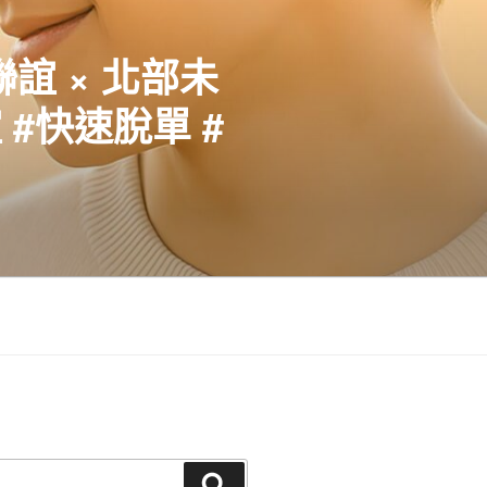
聯誼 × 北部未
#快速脫單 #
搜