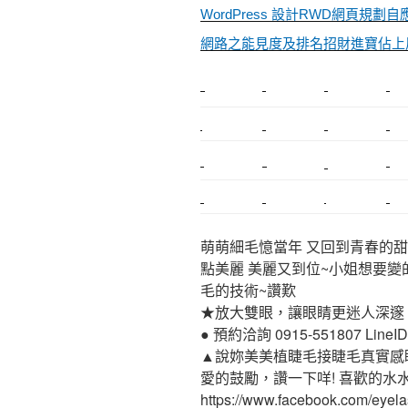
WordPress 設計RWD網頁
網路之能見度及排名招財進寶佔上風
新莊植睫毛
美睫教學
塑膠鋼模
室內裝潢
搬家
桃園搬家
台北飄眉
新北搬家
搬家估價
新莊接睫毛
推薦搬家
桃園除毛
中和搬家
推薦搬家
裝潢
平價搬家
萌萌細毛憶當年 又回到青春的甜
點美麗 美麗又到位~小姐想要變
毛的技術~讚歎
★放大雙眼，讓眼睛更迷人深邃
● 預約洽詢 0915-551807 LineID:p
▲說妳美美植睫毛接睫毛真實感
愛的鼓勵，讚一下咩! 喜歡的水
https://www.facebook.com/eyel