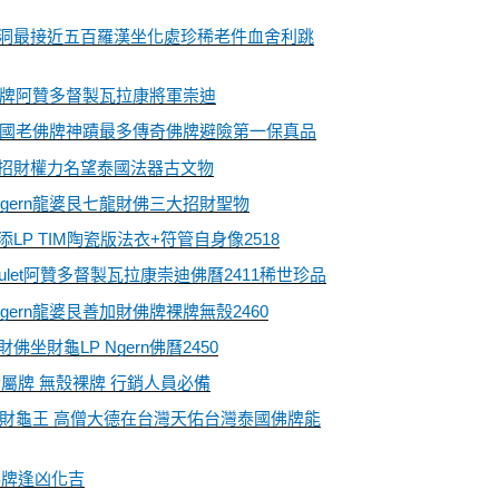
洞最接近五百羅漢坐化處珍稀老件血舍利跳
佛牌阿贊多督製瓦拉康將軍崇迪
泰國老佛牌神蹟最多傳奇佛牌避險第一保真品
招財權力名望泰國法器古文物
gern龍婆艮七龍財佛三大招財聖物
P TIM陶瓷版法衣+符管自身像2518
mulet阿贊多督製瓦拉康崇迪佛曆2411稀世珍品
gern龍婆艮善加財佛牌裸牌無殼2460
財龜LP Ngern佛曆2450
屬牌 無殼裸牌 行銷人員必備
6財龜王 高僧大德在台灣天佑台灣泰國佛牌能
佛牌逢凶化吉