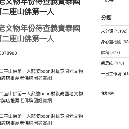
國老文物年份待查義賣泰國
尋
關
第二座山佛第一人
鍵
分類
字:
國老文物年份待查義賣泰國
未分類 (1,192)
第二座山佛第一人
身心靈相關 (62
課程 (477)
15878988
新思維 (476)
一日工作坊 (41
台北頌缽