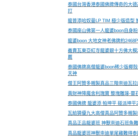
泰國台灣香港泰國佛牌傳奇的大德
打
龍普添哈奴曼LP TIM 極少版造型
泰國座山佛第一人龍婆boon自身
龍婆boon 大地女神老佛牌約2468Phr
義賣瓦東亞紅寺龍婆銀十方佛大模2
薦
泰國佛牌高僧龍婆boon稀少版椰
天神
僧王阿贊多親製真品三階崇迪瓦拉
黃財神降魔舍利瑰寶 整塊雕琢-靈
泰國佛牌 龍婆添 帕坤平 碰派坤平
瓦給猜優九大高僧真品阿贊多親製
真品正品龍婆班 神獸崇迪石班魚
真品龍婆班神獸崇迪單尾雞難得泰