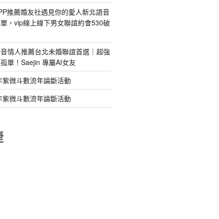
PP推薦婚友社遇見你的愛人新北語音
單，vip線上線下男女聯誼約會530破
語音情人推薦台北未婚聯誼首選｜超強
單！Saejin 專屬AI女友
年紫微斗數流年論斷活動
年紫微斗數流年論斷活動
睫