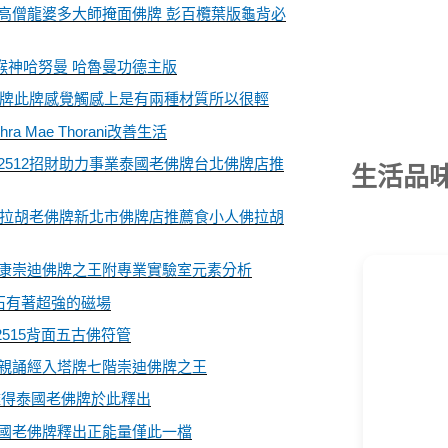
高僧龍婆多大師掩面佛牌 彭百欖葉版龜背必
 猴神哈努曼 哈魯曼功德主版
粉牌此牌感覺觸感上是有兩種材質所以很輕
a Mae Thorani改善生活
512招財助力事業泰國老佛牌台北佛牌店推
生活品
殼拉胡老佛牌新北市佛牌店推薦食小人佛拉胡
康崇迪佛牌之王附專業實驗室元素分析
石有著超強的磁場
2515背面五古佛符管
親誦經入塔牌七階崇迪佛牌之王
難得泰國老佛牌於此釋出
國老佛牌釋出正能量僅此一檔