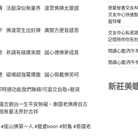
傳 法脈深似無量界 渡眾佛牌太靈感
戀愛秘書交友A
交友中心快速脫
盤特權
宇 佛渡眾生出好牌 廣開方便皆感恩
交友中心私密
記憶陪伴你告別孤
閱讀心靈|丙午
恩 祈請有緣運來跟 誠心禮佛夢成真
閱讀心靈|丙午
德 磁場超強霉運撤 誠心佩戴佛笑呵
新莊美
即時通功能我們聯絡!可面交自取+驗貨
趨吉避凶一生平安無礙，秦國老佛牌自古
啟無量法界妙吉祥
#座山佛第一人 #龍婆boon #財龜 #泰國老