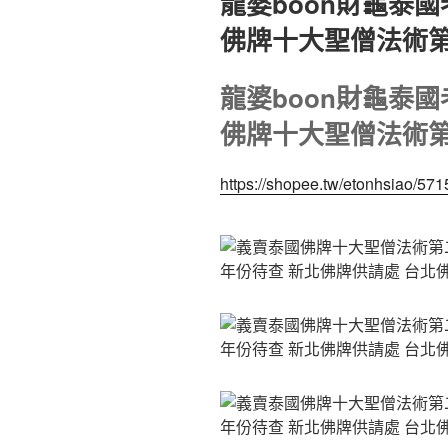
龍婆boon財龜泰
於
佛牌十大聖僧法術
龍婆boon財龜泰
佛牌十大聖僧法術
https://shopee.tw/etonhsiao/57