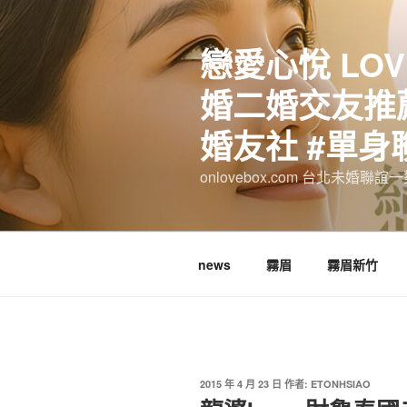
跳
至
戀愛心悅 LOV
主
要
婚二婚交友推薦
內
容
婚友社 #單身
onlovebox.com 台北未婚聯
news
霧眉
霧眉新竹
發
2015 年 4 月 23 日
作者:
ETONHSIAO
佈