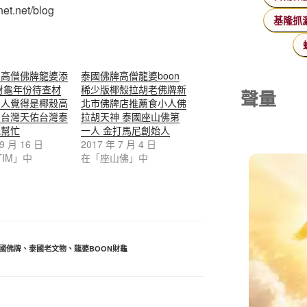
et.net/blog
基隆抓
國高僧佛牌龍婆添
泰國佛牌高僧龍婆boon
IM財龜年份待查材
稀少版椰殼拉胡老佛牌新
聲量
個人覺得是椰殼高
北市佛牌店推薦食小人佛
在台灣天佑台灣泰
拉胡天神 泰國座山佛第
能幫忙
一人 金打馬尼創始人
 9 月 16 日
2017 年 7 月 4 日
TIM」中
在「座山佛」中
國佛牌
、
泰國老文物
、
龍婆BOON財龜