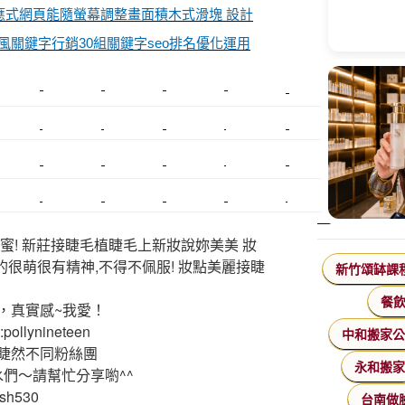
規劃自應式網頁能隨螢幕調整畫面積木式滑塊 設計
關鍵字行銷30組關鍵字seo排名優化運用
美睫課程
搬家價錢
室內設計
飄眉接睫
桃園美睫
台北搬家
搬家費
搬廠房
搬家全省
壓鑄
甲級營造
營造廠
美甲教學
鋼琴搬運
基隆搬家
美甲
金庫搬運
板橋搬家
SEO
搬家費用
射出模具
系統家具
植睫
優良搬家
蜜! 新莊接睫毛植睫毛上新妝說妳美美 妝
的很萌很有精神,不得不佩服! 妝點美麗接睫
新竹頌缽課
餐
，真實感~我愛！
ollynineteen
中和搬家
睫然不同粉絲團
永和搬
水們～請幫忙分享喲^^
ash530
台南做