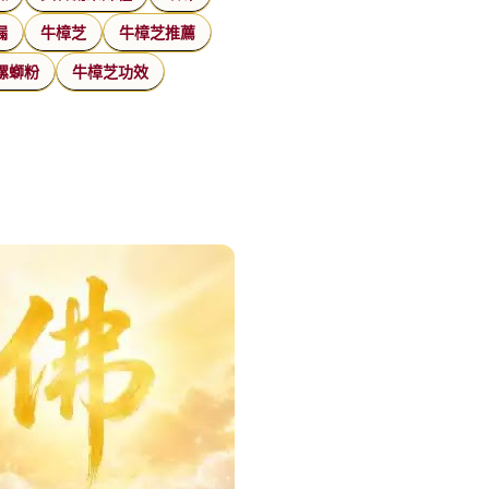
漏
牛樟芝
牛樟芝推薦
螺螄粉
牛樟芝功效