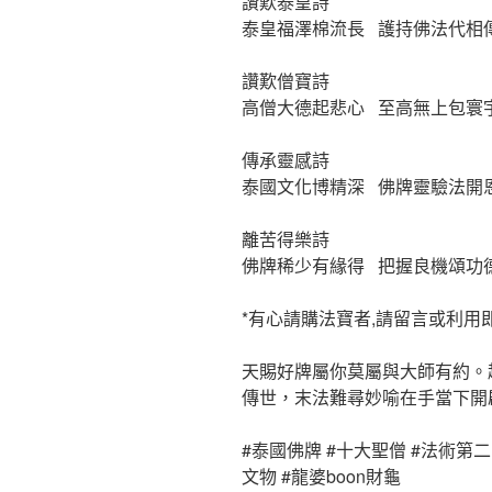
讚歎泰皇詩
泰皇福澤棉流長 護持佛法代相
讚歎僧寶詩
高僧大德起悲心 至高無上包寰
傳承靈感詩
泰國文化博精深 佛牌靈驗法開
離苦得樂詩
佛牌稀少有緣得 把握良機頌功
*有心請購法寶者,請留言或利用
天賜好牌屬你莫屬與大師有約。
傳世，末法難尋妙喻在手當下開
#泰國佛牌 #十大聖僧 #法術第二 
文物 #龍婆boon財龜