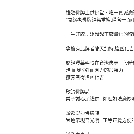
禮敬佛牌上供佛堂，唯一真誠廣
*開緣老佛牌絕無重複,僅各一面
一生好牌…遠超越工廠量化的貔貅
✿擁有此牌者龍天加持,逢凶化吉
歷經豐華輾轉在台灣佛寺一段時
進而吸收強而有力的加持力
擁有者得逢凶化吉
啟請佛牌詩
弟子誠心頂禮佛 如理如法廣妙
讚歎崇迪佛牌詩
崇迪示現普光明 正等正覺方便