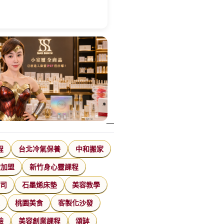
特殊搬運
指甲彩繪
美甲課程
塑膠模具
程
台北冷氣保養
中和搬家
飲加盟
新竹身心靈課程
公司
石墨烯床墊
美容教學
家
桃園美食
客製化沙發
臉
美容創業課程
頌缽