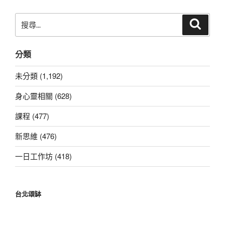
搜
搜
尋
尋
關
分類
鍵
字:
未分類 (1,192)
身心靈相關 (628)
課程 (477)
新思維 (476)
一日工作坊 (418)
台北頌缽