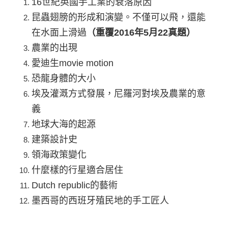
16
世紀英國手工業的衰落原因
昆蟲翅膀的形成和演變。不僅可以飛，還能
在水面上滑過
（重覆2016年5月22真題）
農業的出現
愛迪生movie motion
恐龍身體的大小
埃及灌溉方式發展，尼羅河對埃及農業的意
義
地球大海的起源
建築設計史
領海政策變化
什麼樣的行星適合居住
Dutch republic
的藝術
墨西哥的西班牙殖民地的手工匠人