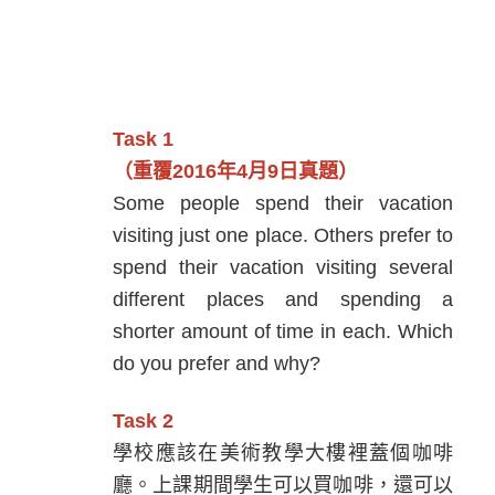
Task 1
（重覆2016年4月9日真題）
Some people spend their vacation
visiting just one place. Others prefer to
spend their vacation visiting several
different places and spending a
shorter amount of time in each. Which
do you prefer and why?
Task 2
學校應該在美術教學大樓裡蓋個咖啡
廳。上課期間學生可以買咖啡，還可以