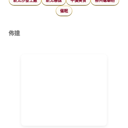
新北沙發工廠
新北聯誼
平價美食
柳州螺螄粉
催眠
佈達