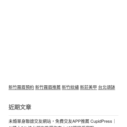
新竹霧眉預約
新竹霧眉推薦
新竹紋繡
新莊美甲
台北頌缽
近期文章
未婚單身聯誼交友網站，免費交友APP推薦 CupidPress｜