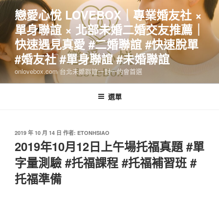
跳
戀愛心悅 LOVEBOX｜專業婚友社 ×
至
單身聯誼 × 北部未婚二婚交友推薦｜
主
要
快速遇見真愛 #二婚聯誼 #快速脫單
內
#婚友社 #單身聯誼 #未婚聯誼
容
onlovebox.com 台北未婚聯誼一對一約會首選
選單
發
2019 年 10 月 14 日
作者:
ETONHSIAO
佈
2019年10月12日上午場托福真題 #單
於
字量測驗 #托福課程 #托福補習班 #
托福準備