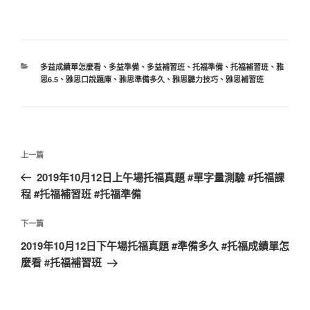
分
多益成績單怎麼看
、
多益準備
、
多益補習班
、
托福準備
、
托福補習班
、
雅
類
思6.5
、
雅思口說題庫
、
雅思準備多久
、
雅思聽力技巧
、
雅思補習班
文
上
上一篇
章
一
2019年10月12日上午場托福真題 #單字量測驗 #托福課
導
篇
程 #托福補習班 #托福準備
覽
文
章
下
下一篇
一
2019年10月12日下午場托福真題 #準備多久 #托福成績單怎
篇
麼看 #托福補習班
文
章