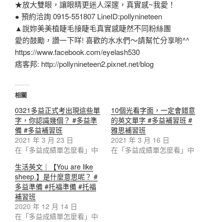
★放大雙眼，讓眼睛更迷人深邃，真實感~我愛！
● 預約洽詢 0915-551807 LineID:pollynineteen
▲說妳美美植睫毛接睫毛真實感睫然不同粉絲團
愛的鼓勵，讚一下咩! 喜歡的水水們～請幫忙分享喲^^
https://www.facebook.com/eyelash530
痞客邦: http://pollynineteen2.pixnet.net/blog
相關
0321多益正式考出現這些單
10個光看字面，一定會錯意
字，你認識幾個？ #多益準
的英文單字 #多益補習班 #
備 #多益補習班
雅思補習班
2021 年 3 月 23 日
2021 年 3 月 16 日
在「多益成績單怎麼看」中
在「多益成績單怎麼看」中
生活英文｜【You are like
sheep.】是什麼意思呢？ #
多益準備 #托福準備 #托福
補習班
2020 年 12 月 14 日
在「多益成績單怎麼看」中