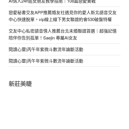
AI情人24h追女朋友教學指南｜108篇戀愛實戰
戀愛秘書交友APP推薦婚友社遇見你的愛人新北語音交友
中心快速脫單，vip線上線下男女聯誼約會530破盤特權
交友中心私密語音情人推薦台北未婚聯誼首選｜超強記憶
陪伴你告別孤單！Saejin 專屬AI女友
閱讀心靈|丙午年紫微斗數流年論斷活動
閱讀心靈|丙午年紫微斗數流年論斷活動
新莊美睫