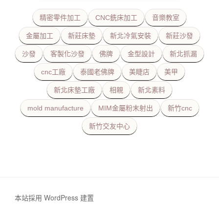
精密零件加工
CNC銑床加工
音樂教室
金屬加工
新莊床墊
新北冷氣安裝
新莊沙發
沙發
客製化沙發
佛牌
金型設計
新北抓漏
cnc工廠
泰國老佛牌
美睫店
美甲
新北床墊工廠
相親
新北素料
mold manufacture
MIM金屬粉末射出
新竹cnc
新竹交友中心
本站採用 WordPress 建置