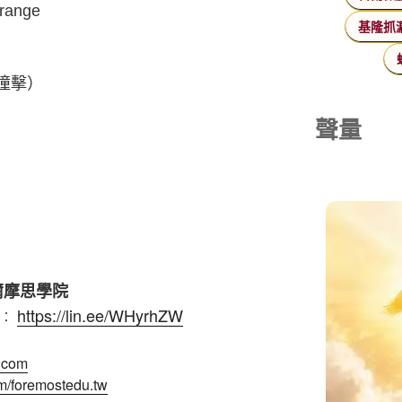
ange
基隆抓
撞擊）
聲量
爾摩思學院
https://lin.ee/WHyrhZW
e︰
u.com
m/foremostedu.tw