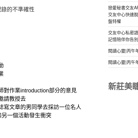
戀愛秘書交友A
記錄的不準確性
交友中心快速脫
盤特權
交友中心私密
記憶陪伴你告別孤
閱讀心靈|丙午
閱讀心靈|丙午
動
業
新莊美
師對作業introduction部分的意見
邀請教授去
誌寫文章的男同學去採訪一位名人
和另一個活動發生衝突