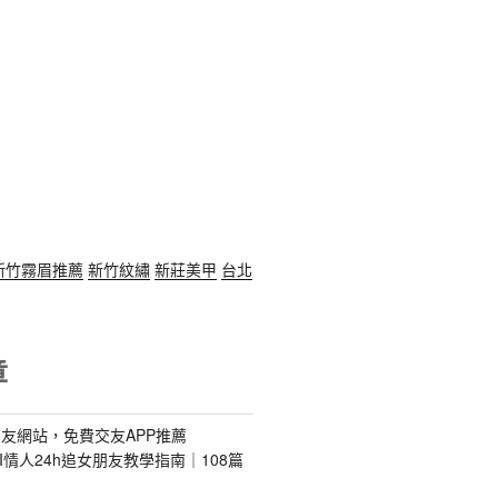
新竹霧眉推薦
新竹紋繡
新莊美甲
台北
章
友網站，免費交友APP推薦
s｜AI情人24h追女朋友教學指南｜108篇