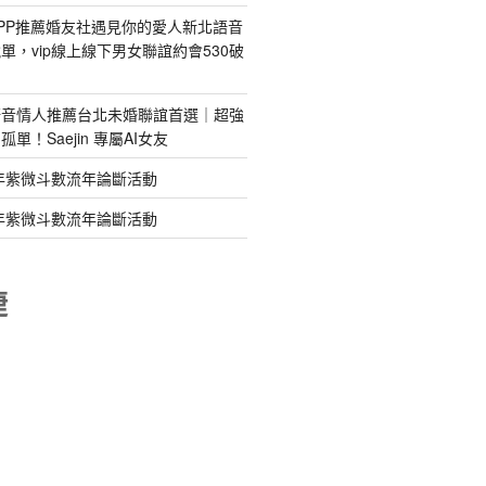
PP推薦婚友社遇見你的愛人新北語音
單，vip線上線下男女聯誼約會530破
語音情人推薦台北未婚聯誼首選｜超強
單！Saejin 專屬AI女友
年紫微斗數流年論斷活動
年紫微斗數流年論斷活動
睫