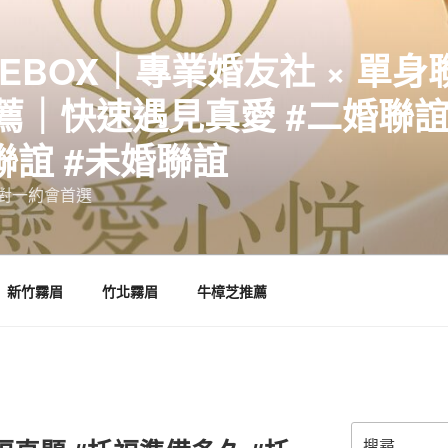
EBOX｜專業婚友社 × 單身
｜快速遇見真愛 #二婚聯誼 
聯誼 #未婚聯誼
誼一對一約會首選
新竹霧眉
竹北霧眉
牛樟芝推薦
搜