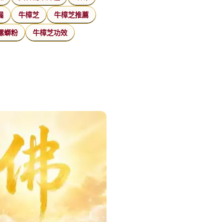
漏
牛樟芝
牛樟芝推薦
螺螄粉
牛樟芝功效