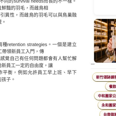
urvival needs而長的不一樣。
且鮮豔的羽毛，而雌鳥相
異性，而雌鳥的羽毛可以與鳥巢融
現。
tion strategies。一個是建立
工帶領新員工入門，傳
覺自己有任何問題都會有人幫忙解
給新員工一定的自由度，讓
作平衡，
例
如允許員工早上班
、
早下
新竹頌缽課
的孩子。
餐
中和搬家
永和搬
台南做