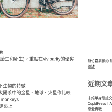
治
ty (胎生和卵生)，重點在viviparity的優劣
新竹霧眉預約
頌缽
近期文
下生物的特徵
太陽系中的金星、地球、火星作比較
未婚單身聯誼交
 monkeys
CupidPres
建築上
戀愛實戰