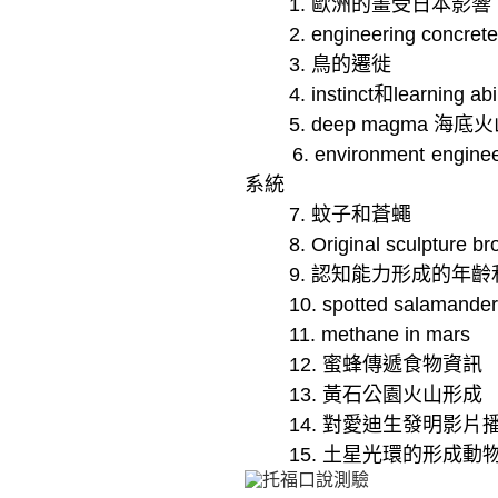
1.
歐洲的畫受日本影響
2. engineering concrete
3.
鳥的遷徙
4. instinct
和learning abil
5. deep magma
海底火
6. environment enginee
系統
7.
蚊子和蒼蠅
8. Original sculpture br
9.
認知能力形成的年齡
10. spotted salamander e
11. methane in mars
12.
蜜蜂傳遞食物資訊
13.
黃石公園火山形成
14.
對愛迪生發明影片
15.
土星光環的形成動