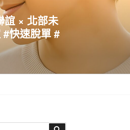
聯誼 × 北部未
#快速脫單 #
搜