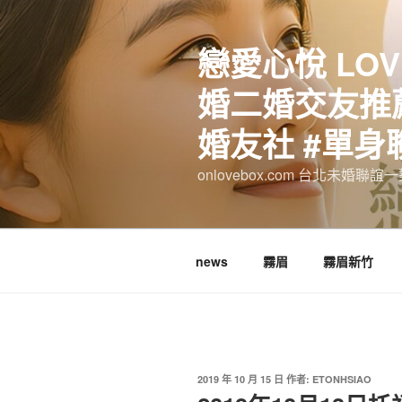
跳
至
戀愛心悅 LOV
主
要
婚二婚交友推薦
內
容
婚友社 #單身
onlovebox.com 台北未婚聯
news
霧眉
霧眉新竹
發
2019 年 10 月 15 日
作者:
ETONHSIAO
佈