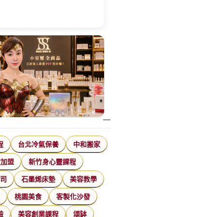
程
台北冷氣保養
中和搬家
飲加盟
新竹身心靈課程
公司
石墨烯床墊
美容教學
家
桃園美食
客製化沙發
臉
美容創業課程
頌缽