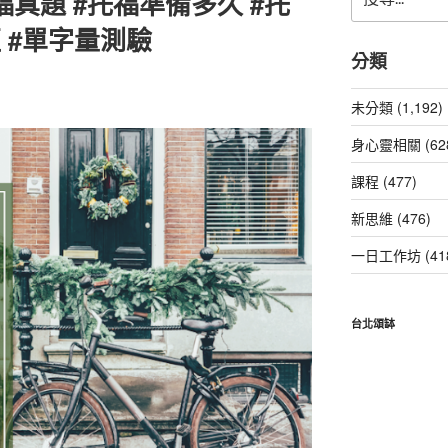
托福真題 #托福準備多久 #托
尋
關
 #單字量測驗
鍵
分類
字:
未分類 (1,192)
身心靈相關 (62
課程 (477)
新思維 (476)
一日工作坊 (41
台北頌缽