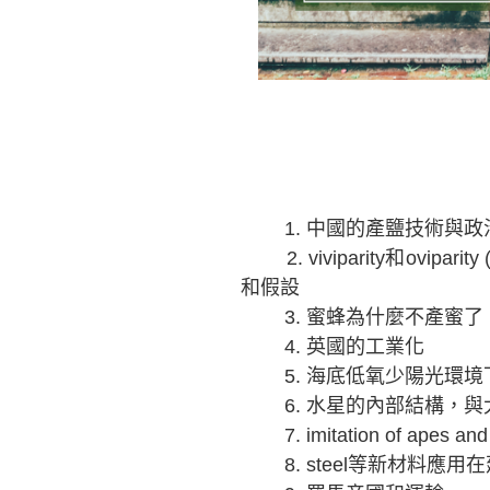
1.
中國的產鹽技術與政
2. viviparity
和ovipari
和假設
3.
蜜蜂為什麼不產蜜了
4.
英國的工業化
5.
海底低氧少陽光環境
6.
水星的內部結構，與
7. imitation of apes and
8. steel
等新材料應用在