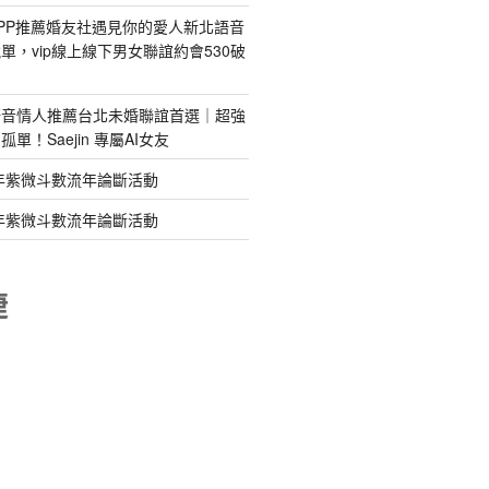
PP推薦婚友社遇見你的愛人新北語音
單，vip線上線下男女聯誼約會530破
語音情人推薦台北未婚聯誼首選｜超強
單！Saejin 專屬AI女友
年紫微斗數流年論斷活動
年紫微斗數流年論斷活動
睫