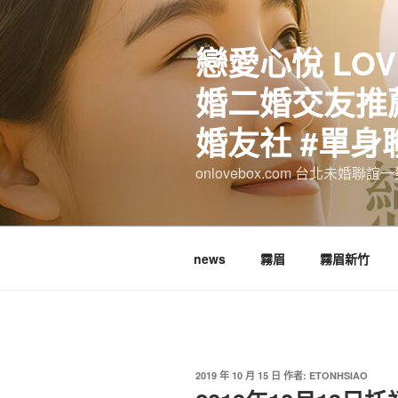
跳
至
戀愛心悅 LOV
主
要
婚二婚交友推薦
內
容
婚友社 #單身
onlovebox.com 台北未婚聯
news
霧眉
霧眉新竹
發
2019 年 10 月 15 日
作者:
ETONHSIAO
佈