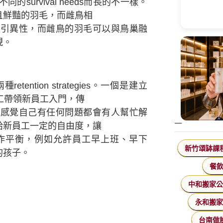
urvival needs而長的不一樣。
且鮮豔的羽毛，而雌鳥相
異性，而雌鳥的羽毛可以與鳥巢融
現。
tion strategies。一個是建立
工帶領新員工入門，傳
覺自己有任何問題都會有人幫忙解
給新員工一定的自由度，讓
作平衡，
例
如允許員工早上班
、
早下
新竹頌缽課
的孩子。
餐
中和搬家
永和搬
台南做