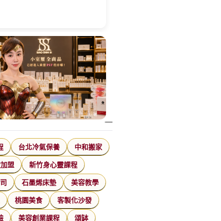
程
台北冷氣保養
中和搬家
飲加盟
新竹身心靈課程
公司
石墨烯床墊
美容教學
家
桃園美食
客製化沙發
臉
美容創業課程
頌缽