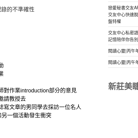
戀愛秘書交友A
記錄的不準確性
交友中心快速脫
盤特權
交友中心私密
記憶陪伴你告別孤
閱讀心靈|丙午
閱讀心靈|丙午
動
業
新莊美
師對作業introduction部分的意見
邀請教授去
誌寫文章的男同學去採訪一位名人
和另一個活動發生衝突