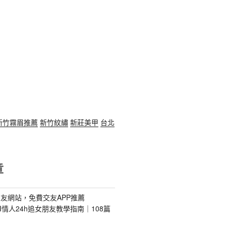
新竹霧眉推薦
新竹紋繡
新莊美甲
台北
章
友網站，免費交友APP推薦
s｜AI情人24h追女朋友教學指南｜108篇