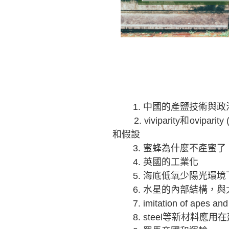
1.
中國的產鹽技術與政
2. viviparity
和ovipari
和假設
3.
蜜蜂為什麼不產蜜了
4.
英國的工業化
5.
海底低氧少陽光環境
6.
水星的內部結構，與
7. imitation of apes and
8. steel
等新材料應用在