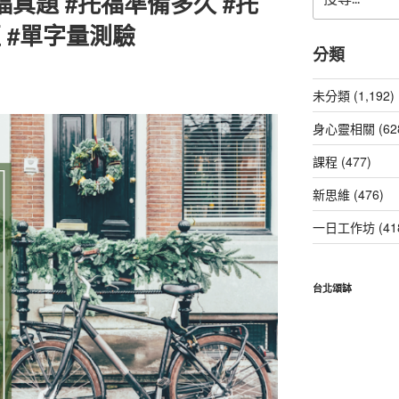
托福真題 #托福準備多久 #托
尋
關
 #單字量測驗
鍵
分類
字:
未分類 (1,192)
身心靈相關 (62
課程 (477)
新思維 (476)
一日工作坊 (41
台北頌缽