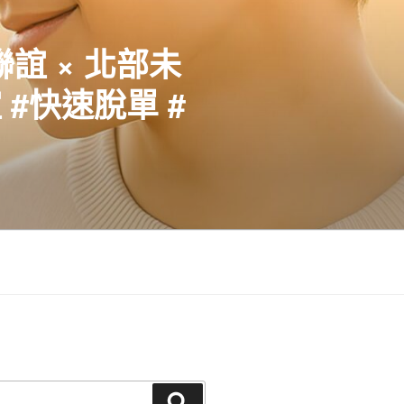
聯誼 × 北部未
#快速脫單 #
搜