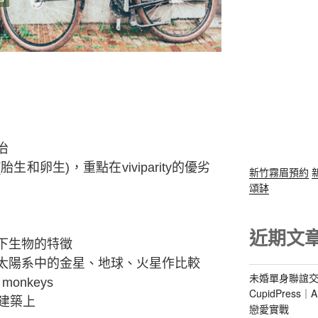
治
ty (胎生和卵生)，重點在viviparity的優劣
新竹霧眉預約
頌缽
近期文
下生物的特徵
太陽系中的金星、地球、火星作比較
未婚單身聯誼交
 monkeys
CupidPres
建築上
戀愛實戰