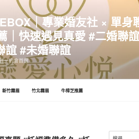
EBOX｜專業婚友社 × 單身
｜快速遇見真愛 #二婚聯誼 
聯誼 #未婚聯誼
誼一對一約會首選
新竹霧眉
竹北霧眉
牛樟芝推薦
搜