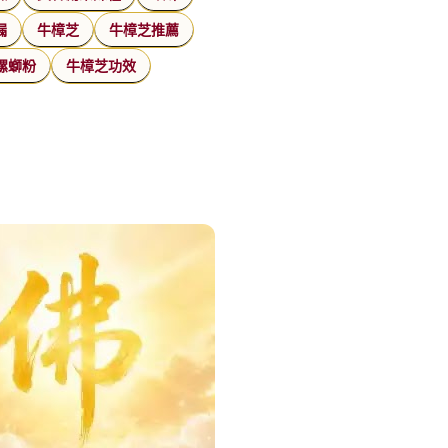
漏
牛樟芝
牛樟芝推薦
螺螄粉
牛樟芝功效