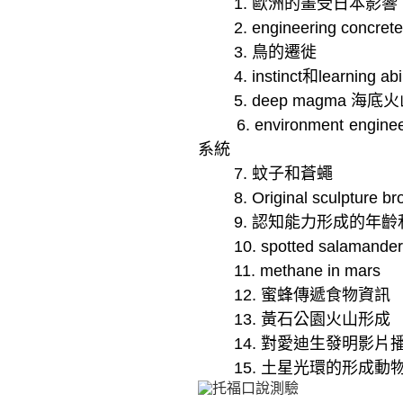
1.
歐洲的畫受日本影響
2. engineering concrete
3.
鳥的遷徙
4. instinct
和learning abil
5. deep magma
海底火
6. environment enginee
系統
7.
蚊子和蒼蠅
8. Original sculpture br
9.
認知能力形成的年齡
10. spotted salamander e
11. methane in mars
12.
蜜蜂傳遞食物資訊
13.
黃石公園火山形成
14.
對愛迪生發明影片
15.
土星光環的形成動