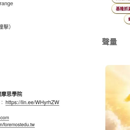
ange
基隆抓
撞擊）
聲量
爾摩思學院
https://lin.ee/WHyrhZW
e︰
u.com
m/foremostedu.tw