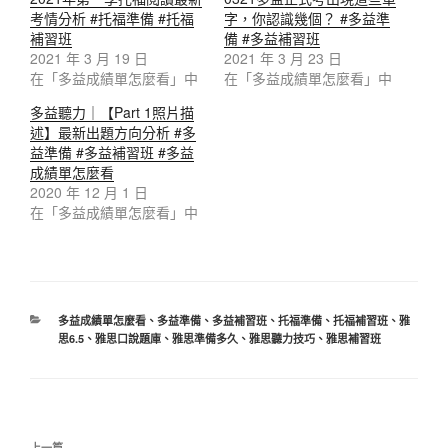
考情分析 #托福準備 #托福
字，你認識幾個？ #多益準
補習班
備 #多益補習班
2021 年 3 月 19 日
2021 年 3 月 23 日
在「多益成績單怎麼看」中
在「多益成績單怎麼看」中
多益聽力｜【Part 1照片描
述】最新出題方向分析 #多
益準備 #多益補習班 #多益
成績單怎麼看
2020 年 12 月 1 日
在「多益成績單怎麼看」中
分
多益成績單怎麼看
、
多益準備
、
多益補習班
、
托福準備
、
托福補習班
、
雅
類
思6.5
、
雅思口說題庫
、
雅思準備多久
、
雅思聽力技巧
、
雅思補習班
文
上一篇