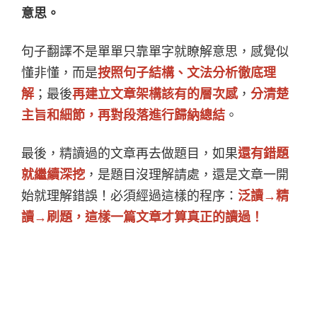
意思。
句子翻譯不是單單只靠單字就瞭解意思，感覺似
懂非懂，而是
按照句子結構、文法分析徹底理
解
；最後
再建立文章架構該有的層次感
，
分清楚
主旨和細節，再對段落進行歸納總結
。
最後，精讀過的文章再去做題目，如果
還有錯題
就繼續深挖
，是題目沒理解請處，還是文章一開
始就理解錯誤！必須經過這樣的程序：
泛讀→精
讀→刷題，這樣一篇文章才算真正的讀過！