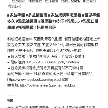
托福真題
托福機經
托福閱讀
托福 TOEFL
備考資料
考試技巧
#多益準備 #多益補習班 #多益成績單怎麼看 #雅思準備
多久 #雅思補習班 #雅思聽力技巧 #雅思6.5 #雅思口說
題庫 #托福準備 #托福補習班
萌萌細毛憶當年 又回到青春的甜蜜! 新莊接睫毛植睫毛上新
妝說妳美美 妝點美麗 美麗又到位~小姐想要變的很萌很有
精神,不得不佩服! 妝點美麗接睫毛的技術~讚歎
★放大雙眼，讓眼睛更迷人深邃，真實感~我愛！
● 預約洽詢 0915-551807 LineID:pollynineteen
▲說妳美美植睫毛接睫毛真實感睫然不同粉絲團
愛的鼓勵，讚一下咩! 喜歡的水水們～請幫忙分享喲^^
https://www.facebook.com/eyelash530
痞客邦: http://pollynineteen2.pixnet.net/blog
相關
2021年第一季托福閱讀最新
0321多益正式考出現這些單