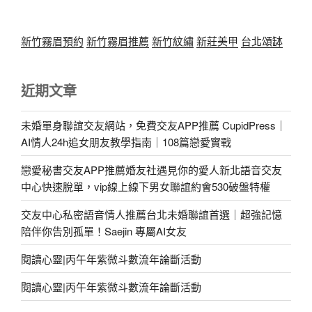
新竹霧眉預約
新竹霧眉推薦
新竹紋繡
新莊美甲
台北頌缽
近期文章
未婚單身聯誼交友網站，免費交友APP推薦 CupidPress｜
AI情人24h追女朋友教學指南｜108篇戀愛實戰
戀愛秘書交友APP推薦婚友社遇見你的愛人新北語音交友
中心快速脫單，vip線上線下男女聯誼約會530破盤特權
交友中心私密語音情人推薦台北未婚聯誼首選｜超強記憶
陪伴你告別孤單！Saejin 專屬AI女友
閱讀心靈|丙午年紫微斗數流年論斷活動
閱讀心靈|丙午年紫微斗數流年論斷活動