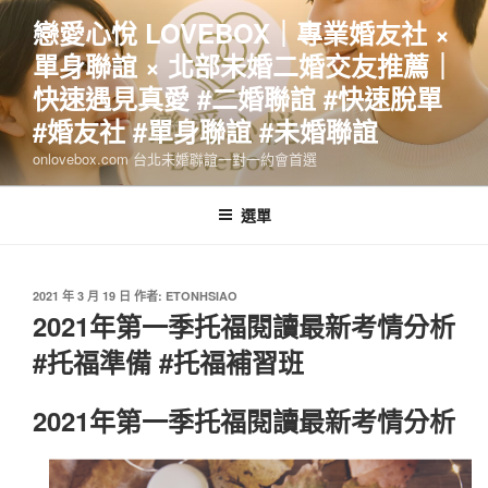
跳
戀愛心悅 LOVEBOX｜專業婚友社 ×
至
單身聯誼 × 北部未婚二婚交友推薦｜
主
要
快速遇見真愛 #二婚聯誼 #快速脫單
內
#婚友社 #單身聯誼 #未婚聯誼
容
onlovebox.com 台北未婚聯誼一對一約會首選
選單
發
2021 年 3 月 19 日
作者:
ETONHSIAO
佈
2021年第一季托福閱讀最新考情分析
於
#托福準備 #托福補習班
2021年第一季托福閱讀最新考情分析