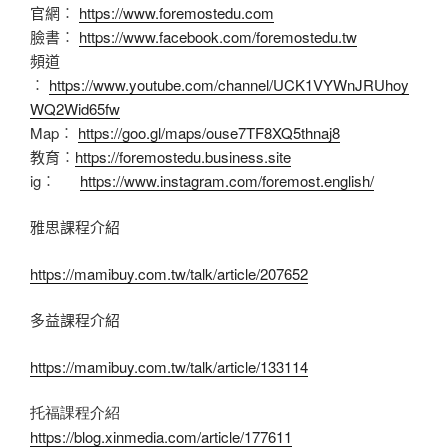
官網︰
https://www.foremostedu.com
臉書︰
https://www.facebook.com/foremostedu.tw
頻道
︰
https://www.youtube.com/channel/UCK1VYWnJRUhoy
WQ2Wid65fw
Map︰
https://goo.gl/maps/ouse7TF8XQ5thnaj8
教育︰
https://foremostedu.business.site
ig︰
https://www.instagram.com/foremost.english/
雅思課程介紹
https://mamibuy.com.tw/talk/article/207652
多益課程介紹
https://mamibuy.com.tw/talk/article/133114
托福課程介紹
https://blog.xinmedia.com/article/177611