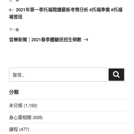
上
章
一
2021年第一季托福閱讀最新考情分析 #托福準備 #托福
導
篇
補習班
覽
文
章
下
下一篇
一
音樂新聞｜2021春季體驗班招生倒數
篇
文
章
搜
搜
尋
尋
關
分類
鍵
字:
未分類 (1,192)
身心靈相關 (628)
課程 (477)