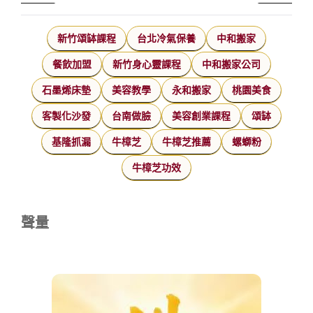
新竹頌缽課程
台北冷氣保養
中和搬家
餐飲加盟
新竹身心靈課程
中和搬家公司
石墨烯床墊
美容教學
永和搬家
桃園美食
客製化沙發
台南做臉
美容創業課程
頌缽
基隆抓漏
牛樟芝
牛樟芝推薦
螺螄粉
牛樟芝功效
聲量