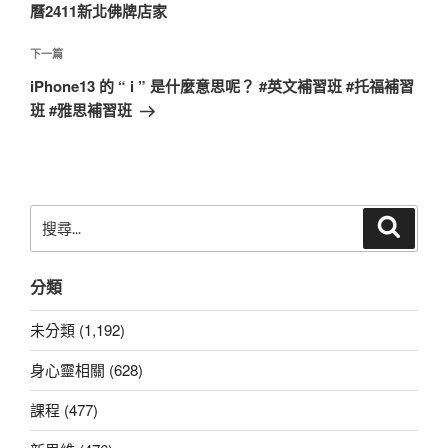
覽
文
曆2411新北佛牌店家
章
下
下一篇
一
iPhone13 的 “ i ” 是什麼意思呢？ #英文補習班 #托福補習
篇
班 #雅思補習班
文
章
搜
搜
尋
尋
關
分類
鍵
字:
未分類 (1,192)
身心靈相關 (628)
課程 (477)