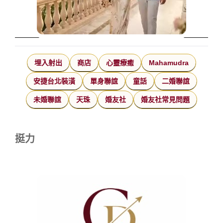
埋入射出
商店
心靈療癒
Mahamudra
安捷台北裝潢
單身聯誼
童話
二婚聯誼
未婚聯誼
天珠
婚友社
婚友社常見問題
挺力