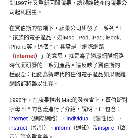
到
1997
年又重新回歸蘋果，讓瀕臨破產的蘋果公
司起死回生。
在賈伯斯的帶領下，蘋果公司研發了一系列
“ i
”
家族的電子產品，如
iMac, iPod, iPad, iBook,
iPhone
等。這個
“ i ”
其實是「網際網路
（
internet
）」的意思，就是為了適應網際網路
時代而研發的一系列產品。這反映了賈伯斯的一
種觀念：他認為新時代的任何電子產品如果脫離
網路都將難以生存。
1998
年，在蘋果推出
iMac
的發表會上，賈伯斯對
字母
“ i ”
的含義進行了介紹，說明
“ i ”
包含：
internet
（網際網路）、
individual
（個性化）、
instruct
（指引）、
inform
（通知）及
inspire
（啟
示）等多重含義。