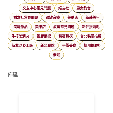
交友中心常見問題
婚友社
男女約會
婚友社常見問題
頌缽音療
美睫店
新莊美甲
美睫作品
美甲店
紋繡常見問題
新莊接睫毛
牛樟芝滴丸
塑膠鋼模
精密鋼模
台北裝潢推薦
新北沙發工廠
新北聯誼
平價美食
柳州螺螄粉
催眠
佈達