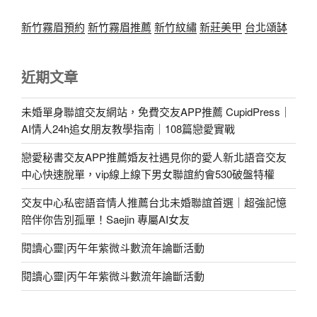
新竹霧眉預約
新竹霧眉推薦
新竹紋繡
新莊美甲
台北頌缽
近期文章
未婚單身聯誼交友網站，免費交友APP推薦 CupidPress｜
AI情人24h追女朋友教學指南｜108篇戀愛實戰
戀愛秘書交友APP推薦婚友社遇見你的愛人新北語音交友
中心快速脫單，vip線上線下男女聯誼約會530破盤特權
交友中心私密語音情人推薦台北未婚聯誼首選｜超強記憶
陪伴你告別孤單！Saejin 專屬AI女友
閱讀心靈|丙午年紫微斗數流年論斷活動
閱讀心靈|丙午年紫微斗數流年論斷活動