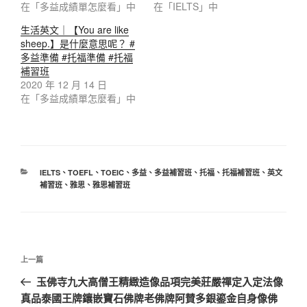
在「多益成績單怎麼看」中
在「IELTS」中
生活英文｜【You are like
sheep.】是什麼意思呢？ #
多益準備 #托福準備 #托福
補習班
2020 年 12 月 14 日
在「多益成績單怎麼看」中
分
IELTS
、
TOEFL
、
TOEIC
、
多益
、
多益補習班
、
托福
、
托福補習班
、
英文
類
補習班
、
雅思
、
雅思補習班
文
上
上一篇
章
一
玉佛寺九大高僧王精緻造像品項完美莊嚴禪定入定法像
導
篇
真品泰國王牌鑲嵌寶石佛牌老佛牌阿賛多銀鎏金自身像佛