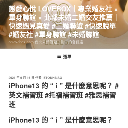
跳
戀愛心悅 LOVEBOX｜專業婚友社 ×
至
單身聯誼 × 北部未婚二婚交友推薦｜
主
要
快速遇見真愛 #二婚聯誼 #快速脫單
內
#婚友社 #單身聯誼 #未婚聯誼
容
onlovebox.com 台北未婚聯誼一對一約會首選
選單
發
2021 年 9 月 16 日
作者:
ETONHSIAO
佈
iPhone13 的 “ i ” 是什麼意思呢？ #
於
英文補習班 #托福補習班 #雅思補習
班
iPhone13 的 “ i ” 是什麼意思呢？