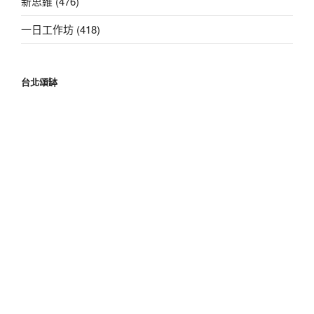
新思維 (476)
一日工作坊 (418)
台北頌缽