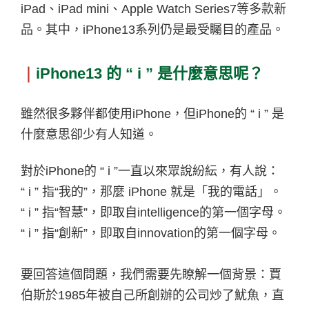
iPad
、
iPad mini
、
Apple Watch Series7
等多款新
品。其中，
iPhone13
系列仍是最受矚目的產品。
｜
iPhone13
的
“ i ”
是什麼意思呢？
雖然很多夥伴都使用
iPhone
，但
iPhone
的
“ i ”
是
什麼意思卻少有人知道。
對於
iPhone
的
“ i ”
一直以來眾說紛紜，有人說：
“ i ”
指
“
我的
”
，那麼
iPhone
就是「我的電話」。
“ i ”
指
“
智慧
”
，即取自
intelligence
的第一個字母。
“ i ”
指
“
創新
”
，即取自
innovation
的第一個字母。
要回答這個問題，我們需要先瞭解一個背景：賈
伯斯於
1985
年被自己所創辦的公司炒了魷魚，直