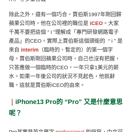
除此之外，還有一個巧合，賈伯斯
1997
年剛回歸
蘋果公司時，他在公司裡的職位是
iCEO
。大家
千萬不要把這個
“ i ”
理解成「專門研發網路電子
產品」的
CEO
。實際上賈伯斯這個頭銜的
“ i ”
是
來自
interim
（臨時的、暫定的）的第一個字
母。賈伯斯剛回蘋果公司時，自己也沒有把握，
只答應做一個臨時的
CEO
，一年只拿
1
美元的薪
水。如果一年後公司的狀況不見起色，他就辭
職，這就是賈伯斯
iCEO
的由來。
｜
iPhone13 Pro
的
“Pro”
又是什麼意思
呢？
Pro
其實是英文單字
professional
的縮寫，中文可