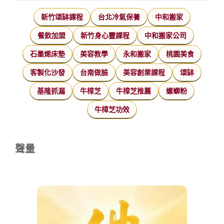
新竹頌缽課程
台北冷氣保養
中和搬家
餐飲加盟
新竹身心靈課程
中和搬家公司
石墨烯床墊
美容教學
永和搬家
桃園美食
客製化沙發
台南做臉
美容創業課程
頌缽
基隆抓漏
牛樟芝
牛樟芝推薦
螺螄粉
牛樟芝功效
聲量