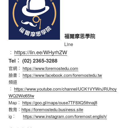
福爾摩思學院
Line
https://lin.ee/WHyrhZW
︰
Tel︰ (02) 2365-3288
官網︰
https://www.foremostedu.com
臉書︰
https://www.facebook.com/foremostedu.tw
頻道
︰
https://www.youtube.com/channel/UCK1VYWnJRUhoy
WQ2Wid65fw
Map︰
https://goo.gl/maps/ouse7TF8XQ5thnaj8
教育︰
https://foremostedu.business.site
ig︰
https://www.instagram.com/foremost.english/