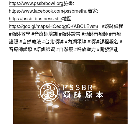
https://www.pssbrbowl.org
臉書:  
https://www.facebook.com/pssbrneihu
商家:  
https://pssbr.business.site
地圖:  
https://goo.gl/maps/HQeqqgQKABCLEvst6
#頌缽課程
#頌缽教學
#音療師培訓
#頌缽證書
#頌缽音療師
#音療
證照
#自然療法
#台北頌缽
#內湖頌缽
#頌缽課程報名
#
音療師證照
#培訓師資
#自然療
#釋放壓力
#開發潛能