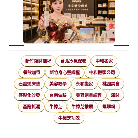
新竹頌缽課程
台北冷氣保養
中和搬家
餐飲加盟
新竹身心靈課程
中和搬家公司
石墨烯床墊
美容教學
永和搬家
桃園美食
客製化沙發
台南做臉
美容創業課程
頌缽
基隆抓漏
牛樟芝
牛樟芝推薦
螺螄粉
牛樟芝功效