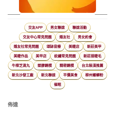
交友APP
男女聯誼
聯誼活動
交友中心常見問題
婚友社
男女約會
婚友社常見問題
頌缽音療
美睫店
新莊美甲
美睫作品
美甲店
紋繡常見問題
新莊接睫毛
牛樟芝滴丸
塑膠鋼模
精密鋼模
台北裝潢推薦
新北沙發工廠
新北聯誼
平價美食
柳州螺螄粉
催眠
佈達