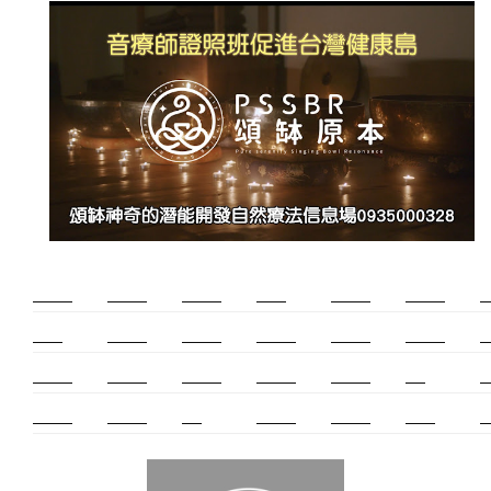
新莊除毛
美睫教學
塑膠鋼模
打擊樂
三重裝潢
頌缽課程
室
光明燈
桃園搬家
台北飄眉
八德美容
紋繡教學
頌缽課程
頌
美容教學
新莊美睫
桃園除毛
永和搬家
美甲教學
佛牌
新
紫微斗數
空間設計
霧眉
阿拉伯糖
塑膠射出
光明燈
射