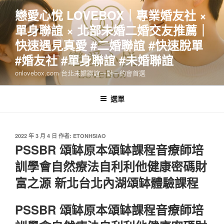
跳
戀愛心悅 LOVEBOX｜專業婚友社 ×
至
單身聯誼 × 北部未婚二婚交友推薦｜
主
要
快速遇見真愛 #二婚聯誼 #快速脫單
內
#婚友社 #單身聯誼 #未婚聯誼
容
onlovebox.com 台北未婚聯誼一對一約會首選
選單
發
2022 年 3 月 4 日
作者:
ETONHSIAO
佈
PSSBR 頌缽原本頌缽課程音療師培
於
訓學會自然療法自利利他健康密碼財
富之源 新北台北內湖頌缽體驗課程
PSSBR 頌缽原本頌缽課程音療師培