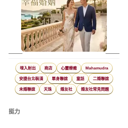
埋入射出
商店
心靈療癒
Mahamudra
安捷台北裝潢
單身聯誼
童話
二婚聯誼
未婚聯誼
天珠
婚友社
婚友社常見問題
挺力