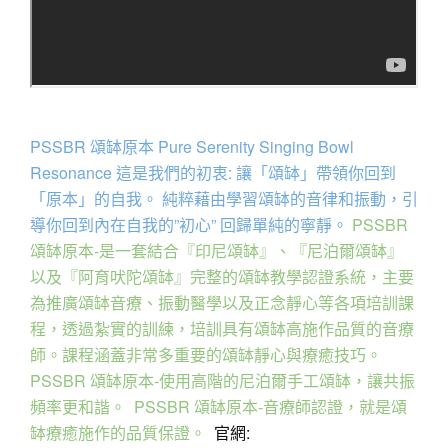
PSSBR 頌缽原本 Pure Serenity Singing Bowl 
Resonance 這是我們的初衷: 讓「頌缽」帶領你回到
「原本」的自我。 純粹藉由學習頌缽的音律和振動，引
導你回到內在自我的”初心” 回歸單純的寧靜。
PSSBR 
頌缽原本-是一套結合『印尼頌缽』、『尼泊爾頌缽』
以及『阿育吠陀頌缽』完整的頌缽教學認證系統，主要
為推廣頌缽音療、振動醫學以及正念靜心等各項培訓課
程，透過紮實的訓練，培訓具有頌缽高施作品質的音療
師。課程涵蓋非常多重要的頌缽靜心與療癒技巧。  
PSSBR 頌缽原本-使用高階的尼泊爾手工頌缽，讓共振
頻率更和諧。  PSSBR 頌缽原本-音療師認證，就是頌
缽療癒施作的品質保證。
  官網:  