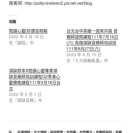
痞客邦: http://pollynineteen2.pixnet.net/blog
相關
閱讀心靈|好康逗相報
台北台中高雄一道來共振 音
2022 年 6 月 19 日
療師證照課程111年7月16日
在「課程」中
(六) 高階頌缽音療師培訓班
111年8月27日(六)
2022 年 6 月 15 日
在「七大脈輪能量」中
頌缽原本X閱讀心靈專業頌
缽音療師培訓課程Q2季身心
靈療癒課程111年5月18日台
北
2022 年 6 月 1 日
在「頌缽音療」中
分
內湖頌缽
、
台北頌缽
、
培訓師資
、
自然療
、
自然療法
、
音療師培訓
、
音療