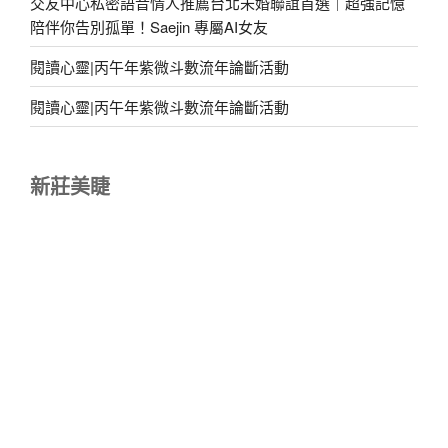
交友中心私密語音情人推薦台北未婚聯誼首選｜超強記憶
陪伴你告別孤單！Saejin 專屬AI女友
閱讀心靈|丙午年紫微斗數流年論斷活動
閱讀心靈|丙午年紫微斗數流年論斷活動
新莊美睫