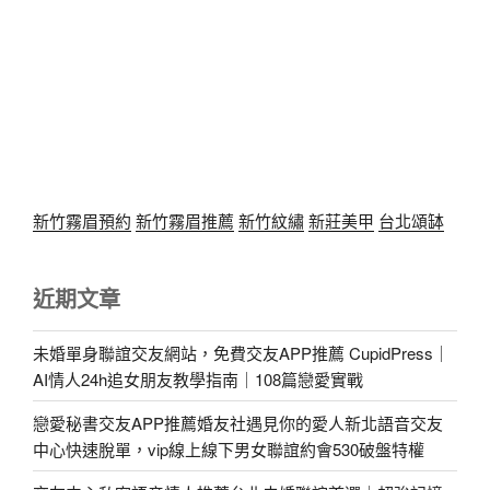
新竹霧眉預約
新竹霧眉推薦
新竹紋繡
新莊美甲
台北頌缽
近期文章
未婚單身聯誼交友網站，免費交友APP推薦 CupidPress｜
AI情人24h追女朋友教學指南｜108篇戀愛實戰
戀愛秘書交友APP推薦婚友社遇見你的愛人新北語音交友
中心快速脫單，vip線上線下男女聯誼約會530破盤特權