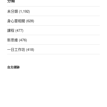
分類
鍵
字:
未分類 (1,192)
身心靈相關 (628)
課程 (477)
新思維 (476)
一日工作坊 (418)
台北頌缽