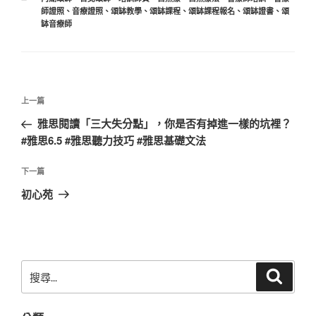
類
師證照
、
音療證照
、
頌缽教學
、
頌缽課程
、
頌缽課程報名
、
頌缽證書
、
頌
缽音療師
文
上
上一篇
章
一
雅思閱讀「三大失分點」，你是否有掉進一樣的坑裡？
導
篇
#雅思6.5 #雅思聽力技巧 #雅思基礎文法
覽
文
章
下
下一篇
一
初心苑
篇
文
章
搜
搜
尋
尋
關