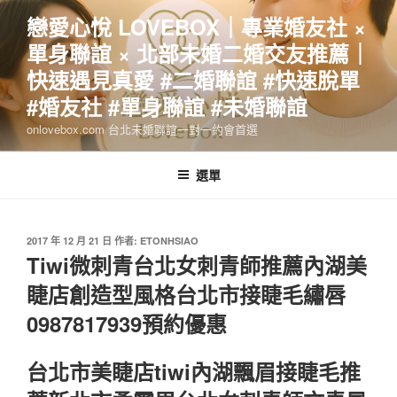
跳
戀愛心悅 LOVEBOX｜專業婚友社 ×
至
單身聯誼 × 北部未婚二婚交友推薦｜
主
要
快速遇見真愛 #二婚聯誼 #快速脫單
內
#婚友社 #單身聯誼 #未婚聯誼
容
onlovebox.com 台北未婚聯誼一對一約會首選
選單
發
2017 年 12 月 21 日
作者:
ETONHSIAO
佈
Tiwi微刺青台北女刺青師推薦內湖美
於
睫店創造型風格台北市接睫毛繡唇
0987817939預約優惠
台北市美睫店tiwi內湖飄眉接睫毛推