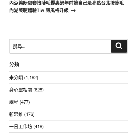
一
內湖美睫包套接睫毛優惠過年前讓自己是亮點台北接睫毛
篇
內湖美睫體驗Tiwi讓風格升級
文
章
搜
搜
尋
尋
關
分類
鍵
字:
未分類 (1,192)
身心靈相關 (628)
課程 (477)
新思維 (476)
一日工作坊 (418)