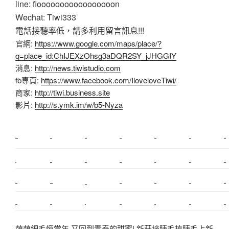
line: fiooooooooooooooooon
Wechat: Tiwi333
電話接聽率低，請多利用留言訊息!!!
官網:
https://www.google.com/maps/place/?
q=place_id:ChIJEXzOhsg3aDQR2SY_jJHGGIY
消息:
http://news.tiwistudio.com
fb專頁:
https://www.facebook.com/IloveloveTiwi/
商家:
http://tiwi.business.site
影片:
http://s.ymk.im/w/b5-Nyza
新莊植睫毛
美睫教學
塑膠鋼模
室內裝潢
美睫課程
搬家價錢
室內設計
搬家
桃園搬家
台北飄眉
新北搬家
搬家費
搬廠房
搬家全省
搬家估價
新莊接睫毛
推薦搬家
美甲教學
鋼琴搬運
基隆搬家
桃園除毛
中和搬家
推薦搬家
裝潢
平價搬家
SEO
搬家費用
射出模具
萌萌細毛憶當年 又回到青春的甜蜜! 新莊接睫毛植睫毛上新