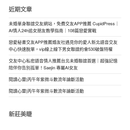
近期文章
未婚單身聯誼交友網站，免費交友APP推薦 CupidPress｜
AI情人24h追女朋友教學指南｜108篇戀愛實戰
戀愛秘書交友APP推薦婚友社遇見你的愛人新北語音交友
中心快速脫單，vip線上線下男女聯誼約會530破盤特權
交友中心私密語音情人推薦台北未婚聯誼首選｜超強記憶
陪伴你告別孤單！Saejin 專屬AI女友
閱讀心靈|丙午年紫微斗數流年論斷活動
閱讀心靈|丙午年紫微斗數流年論斷活動
新莊美睫