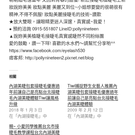
妝說妳美美 妝點美麗 美麗又到位~小姐想要變的很萌很有
精神,不得不佩服! 妝點美麗接睫毛的技術~讚歎
★放大雙眼，讓眼睛更迷人深邃，真實感~我愛！
● 預約洽詢 0915-551807 LineID:pollynineteen
▲說妳美美植睫毛接睫毛真實感睫然不同粉絲團
愛的鼓勵，讚一下咩! 喜歡的水水們～請幫忙分享喲^^
https://www.facebook.com/eyelash530
痞客邦: http://pollynineteen2.pixnet.net/blog
相關
內湖美睫包套接睫毛優惠過
Tiwi捕捉野生女藝人推薦內
年前讓自己是亮點台北接睫
湖美睫包套接睫毛優惠過年
毛內湖美睫體驗Tiwi讓風格
前讓自己是亮點台北接睫毛
升級
內湖美睫體驗
2018 年 1 月 3 日
2009 年 2 月 12 日
在「內湖接睫毛」中
在「內湖美睫」中
親~ 小愛同學推薦台北市接
睫毛教學課程台北內湖美睫