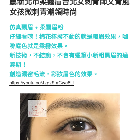
薦新北市柔霧眉台北女刺青師文青風
女孩微刺青潮領時尚
仿真飄眉 + 柔霧眉粉
仔細看唷！棉花棒撥不動的就是飄眉效果，咖
啡底色就是柔霧效果。
新技術，不結痂，不會有蠟筆小新粗黑眉的過
渡期！
創造濃密毛流，彩妝眉色的效果。
https://youtu.be/Jzgz9mCwc8U