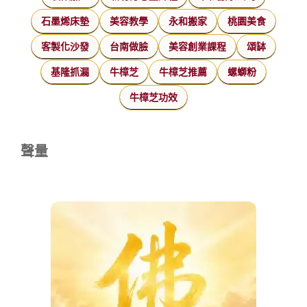
石墨烯床墊
美容教學
永和搬家
桃園美食
客製化沙發
台南做臉
美容創業課程
頌缽
基隆抓漏
牛樟芝
牛樟芝推薦
螺螄粉
牛樟芝功效
聲量