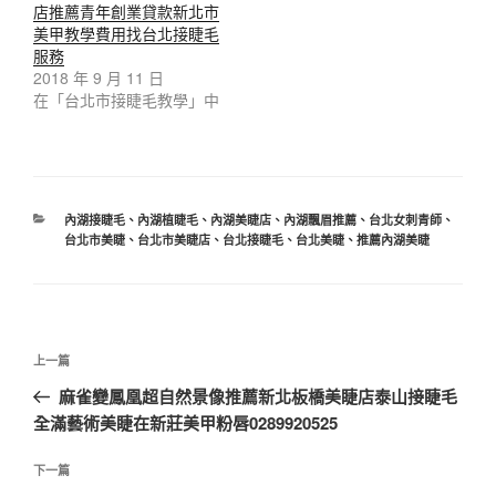
店推薦青年創業貸款新北市
美甲教學費用找台北接睫毛
服務
2018 年 9 月 11 日
在「台北市接睫毛教學」中
分
內湖接睫毛
、
內湖植睫毛
、
內湖美睫店
、
內湖飄眉推薦
、
台北女刺青師
、
類
台北市美睫
、
台北市美睫店
、
台北接睫毛
、
台北美睫
、
推薦內湖美睫
文
上
上一篇
章
一
麻雀變鳳凰超自然景像推薦新北板橋美睫店泰山接睫毛
導
篇
全滿藝術美睫在新莊美甲粉唇0289920525
覽
文
章
下
下一篇