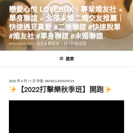
跳
戀愛心悅 LOVEBOX｜專業婚友社 ×
至
單身聯誼 × 北部未婚二婚交友推薦｜
主
要
快速遇見真愛 #二婚聯誼 #快速脫單
內
#婚友社 #單身聯誼 #未婚聯誼
容
onlovebox.com 台北未婚聯誼一對一約會首選
選單
發
2022 年 8 月 11 日
作者:
MUSICLESSON123
佈
【2022打擊樂秋季班】開跑
於