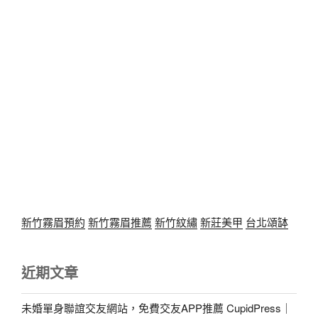
新竹霧眉預約
新竹霧眉推薦
新竹紋繡
新莊美甲
台北頌缽
近期文章
未婚單身聯誼交友網站，免費交友APP推薦 CupidPress｜