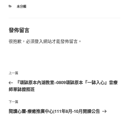
分
未分類
類
發佈留言
很抱歉，必須
登入
網站才能發佈留言。
文
上
上一篇
章
一
『頌缽原本內湖教室–0809頌缽原本『一缽入心』音療
導
篇
師單缽證照班
覽
文
章
下
下一篇
一
閱讀心靈-療癒推廣中心|111年8月-10月開課公告
篇
文