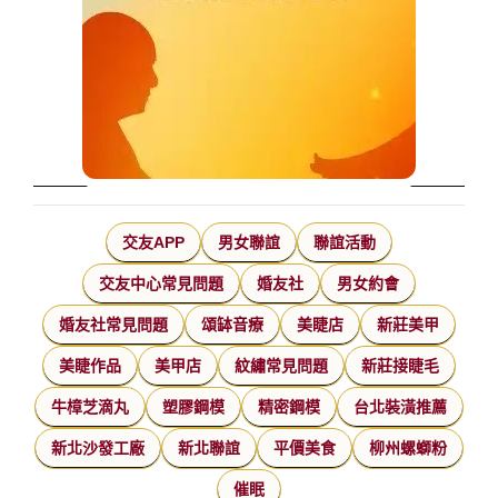
交友APP
男女聯誼
聯誼活動
交友中心常見問題
婚友社
男女約會
婚友社常見問題
頌缽音療
美睫店
新莊美甲
美睫作品
美甲店
紋繡常見問題
新莊接睫毛
牛樟芝滴丸
塑膠鋼模
精密鋼模
台北裝潢推薦
新北沙發工廠
新北聯誼
平價美食
柳州螺螄粉
催眠