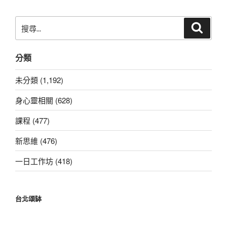
章
搜
搜
尋
尋
關
分類
鍵
字:
未分類 (1,192)
身心靈相關 (628)
課程 (477)
新思維 (476)
一日工作坊 (418)
台北頌缽