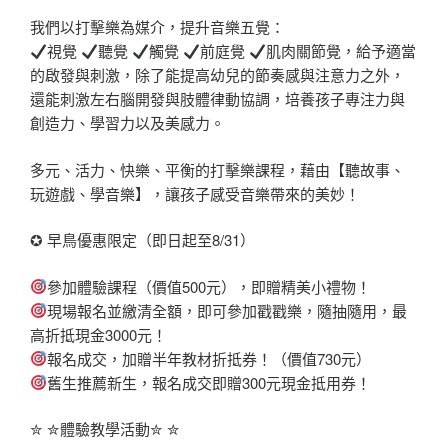
我們以打擊樂為媒介，提升音樂五覺：
視覺
聽覺
觸覺
前庭覺
肌肉關節覺，給予適當
的啟發與刺激，除了能提高幼兒的節奏感與注意力之外，
還能刺激左右腦開發與肢體律動協調，培養孩子專注力與
創造力、學習力以及美感力。
多元、活力、快樂、平衡的打擊樂課程，藉由【聽故事、
玩遊戲、學音樂】，讓孩子感受音樂帶來的美妙！
✪ 早鳥優惠限定（即日起至8/31）
參加體驗課程（價值500元），即贈精美小禮物！
現場報名並繳清全額，即可參加戳戳樂，隨抽隨用，最
高折抵現金3000元！
報名成交，加贈半年教材折抵券！（價值730元）
舊生推薦新生，報名成交即贈300元現金抵用券！
✮ ✮體驗教學活動✮ ✮