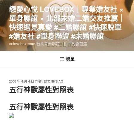
跳
戀愛心悅 LOVEBOX｜專業婚友社 ×
至
單身聯誼 × 北部未婚二婚交友推薦｜
主
要
快速遇見真愛 #二婚聯誼 #快速脫單
內
#婚友社 #單身聯誼 #未婚聯誼
容
onlovebox.com 台北未婚聯誼一對一約會首選
選單
發
2008 年 4 月 4 日
作者:
ETONHSIAO
佈
五行神獸屬性對照表
於
五行神獸屬性對照表