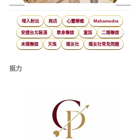
埋入射出
商店
心靈療癒
Mahamudra
安捷台北裝潢
單身聯誼
童話
二婚聯誼
未婚聯誼
天珠
婚友社
婚友社常見問題
挺力