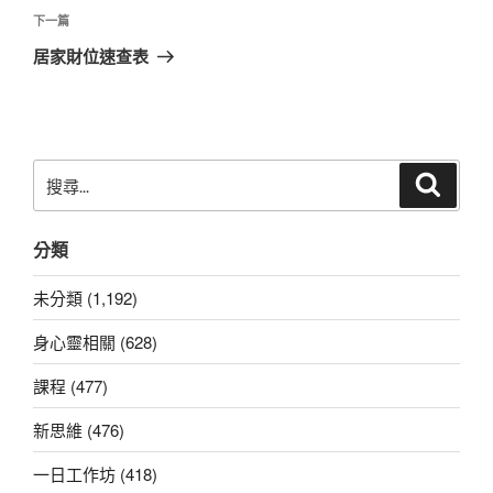
覽
文
下
下一篇
章
一
居家財位速查表
篇
文
章
搜
搜
尋
尋
關
分類
鍵
字:
未分類 (1,192)
身心靈相關 (628)
課程 (477)
新思維 (476)
一日工作坊 (418)