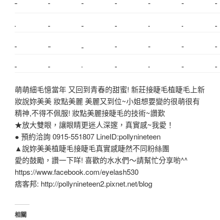
新莊植睫毛
美睫教學
塑膠鋼模
室內裝潢
美睫課程
搬家價錢
室內設計
搬家
桃園搬家
台北飄眉
新北搬家
搬家費
搬廠房
搬家全省
搬家估價
新莊接睫毛
推薦搬家
美甲教學
鋼琴搬運
基隆搬家
桃園除毛
中和搬家
推薦搬家
裝潢
平價搬家
SEO
搬家費用
射出模具
萌萌細毛憶當年 又回到青春的甜蜜! 新莊接睫毛植睫毛上新
妝說妳美美 妝點美麗 美麗又到位~小姐想要變的很萌很有
精神,不得不佩服! 妝點美麗接睫毛的技術~讚歎
★放大雙眼，讓眼睛更迷人深邃，真實感~我愛！
● 預約洽詢 0915-551807 LineID:pollynineteen
▲說妳美美植睫毛接睫毛真實感睫然不同粉絲團
愛的鼓勵，讚一下咩! 喜歡的水水們～請幫忙分享喲^^
https://www.facebook.com/eyelash530
痞客邦: http://pollynineteen2.pixnet.net/blog
相關