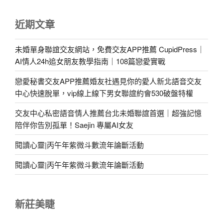
近期文章
未婚單身聯誼交友網站，免費交友APP推薦 CupidPress｜
AI情人24h追女朋友教學指南｜108篇戀愛實戰
戀愛秘書交友APP推薦婚友社遇見你的愛人新北語音交友
中心快速脫單，vip線上線下男女聯誼約會530破盤特權
交友中心私密語音情人推薦台北未婚聯誼首選｜超強記憶
陪伴你告別孤單！Saejin 專屬AI女友
閱讀心靈|丙午年紫微斗數流年論斷活動
閱讀心靈|丙午年紫微斗數流年論斷活動
新莊美睫