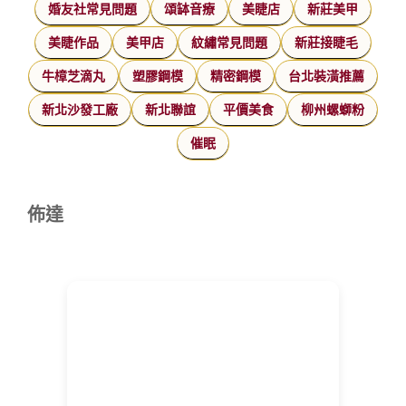
婚友社常見問題
頌缽音療
美睫店
新莊美甲
美睫作品
美甲店
紋繡常見問題
新莊接睫毛
牛樟芝滴丸
塑膠鋼模
精密鋼模
台北裝潢推薦
新北沙發工廠
新北聯誼
平價美食
柳州螺螄粉
催眠
佈達