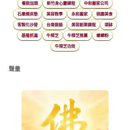
餐飲加盟
新竹身心靈課程
中和搬家公司
石墨烯床墊
美容教學
永和搬家
桃園美食
客製化沙發
台南做臉
美容創業課程
頌缽
基隆抓漏
牛樟芝
牛樟芝推薦
螺螄粉
牛樟芝功效
聲量