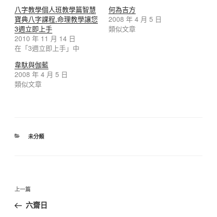
八字教學個人班教學篇智慧
何為吉方
寶典八字課程,命理教學讓您
2008 年 4 月 5 日
3週立即上手
類似文章
2010 年 11 月 14 日
在「3週立即上手」中
韋馱與伽藍
2008 年 4 月 5 日
類似文章
分
未分類
類
文
上
上一篇
章
一
六齋日
導
篇