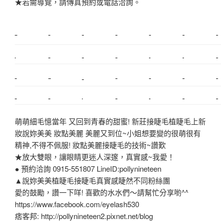
★若需導覽，請傳真預約或電話洽詢。
新莊植睫毛
美睫教學
塑膠鋼模
室內裝潢
美睫課程
搬家價錢
室內設計
搬家
桃園搬家
台北飄眉
新北搬家
搬家費
搬廠房
搬家全省
搬家估價
新莊接睫毛
推薦搬家
美甲教學
鋼琴搬運
基隆搬家
桃園除毛
中和搬家
推薦搬家
裝潢
平價搬家
SEO
搬家費用
射出模具
萌萌細毛憶當年 又回到青春的甜蜜! 新莊接睫毛植睫毛上新
妝說妳美美 妝點美麗 美麗又到位~小姐想要變的很萌很有
精神,不得不佩服! 妝點美麗接睫毛的技術~讚歎
★放大雙眼，讓眼睛更迷人深邃，真實感~我愛！
● 預約洽詢 0915-551807 LineID:pollynineteen
▲說妳美美植睫毛接睫毛真實感睫然不同粉絲團
愛的鼓勵，讚一下咩! 喜歡的水水們～請幫忙分享喲^^
https://www.facebook.com/eyelash530
痞客邦: http://pollynineteen2.pixnet.net/blog