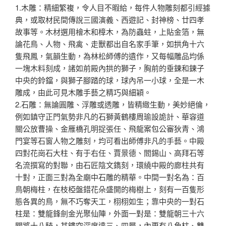
1.木雕：精細繁複，令人目不暇給，每件人物雕刻都引經據
典，或取材民間傳說三國演義、西遊記、封神榜、廿四孝
故事等。木材選用檜木和樟木，為防蟲蛀，上貼金箔，無
論花鳥、人物、飛禽、走獸都出自名家手筆，如拱角十六
隻飛鳳，氣韻生動，為林松師傅的遺作，又每幅雕品均係
一塊木料刻成，諸如前殿內拱的獅子，胸前的垂鍊和鍊子
中央的鈴鐺，與獅子腳踏的球，球內吊一小球，全是一木
雕成，由此可見木雕手藝之精巧與細穎。
2.石雕：無論圓雕、浮雕或透雕，皆精緻生動，美妙絕倫，
例如鎮守正門氣勢非凡的石獅黃鶴樓周瑜設詭計、華容道
關公放曹操、金雁橋孔明捉張任、飛龍案包公審狄青、鴻
門宴等石窗人物之雕刻，均可看出師傅非凡的手藝。中殿
四對花崗石大柱、有于右任、賈景德、閻錫山、高拜石等
名流撰寫的對聯，由石匠陰文鐫刻，環繞中殿的廊柱共有
十對，正面三對為全廟中石雕的精華。中間一對名為：百
鳥朝梅柱，在枝椏盤錯花朵盛開的梅樹上，刻有一百隻形
態各異的鳥，無不巧奪天工，栩栩如生；靠中央的一對石
柱是：雙龍鋒劍金光聚仙陣，外面一對是：雙龍朝三十六
關將十八騎，其鏤空深度達三、四層，內更有八角柱、雙