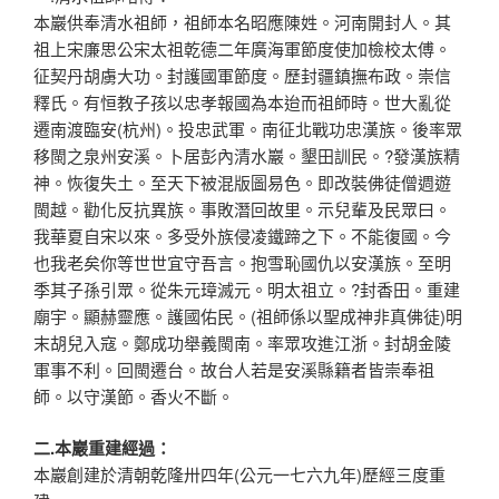
本巖供奉清水祖師，祖師本名昭應陳姓。河南開封人。其
祖上宋廉思公宋太祖乾德二年廣海軍節度使加檢校太傅。
征契丹胡虜大功。封護國軍節度。歷封疆鎮撫布政。崇信
釋氏。有恒教子孩以忠孝報國為本迨而祖師時。世大亂從
遷南渡臨安(杭州)。投忠武軍。南征北戰功忠漢族。後率眾
移閩之泉州安溪。卜居彭內清水巖。墾田訓民。?發漢族精
神。恢復失土。至天下被混版圖易色。即改裝佛徒僧週遊
閩越。勸化反抗異族。事敗潛回故里。示兒輩及民眾曰。
我華夏自宋以來。多受外族侵凌鐵蹄之下。不能復國。今
也我老矣你等世世宜守吾言。抱雪恥國仇以安漢族。至明
季其子孫引眾。從朱元璋滅元。明太祖立。?封香田。重建
廟宇。顯赫靈應。護國佑民。(祖師係以聖成神非真佛徒)明
末胡兒入寇。鄭成功舉義閩南。率眾攻進江浙。封胡金陵
軍事不利。回閩遷台。故台人若是安溪縣籍者皆崇奉祖
師。以守漢節。香火不斷。
二.本巖重建經過：
本巖創建於清朝乾隆卅四年(公元一七六九年)歷經三度重