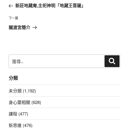
章
一
新莊地藏庵,主祀神明「地藏王菩薩」
導
篇
覽
文
下
下一篇
章
一
關渡宮簡介
篇
文
章
搜
搜
尋
尋
關
分類
鍵
字:
未分類 (1,192)
身心靈相關 (628)
課程 (477)
新思維 (476)