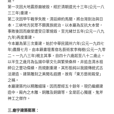
建。
第一次因大地震原廟被毀，經於清朝道光十三年(公元一八
三三年)重建。
第二次因甲午戰爭失敗，清廷締約馬關，將台灣割治與日
本，三峽地方民眾不願異族統治，以本巖為反抗大本營，
事敗後因而廟堂遭受日軍燒毀，至光緒廿五年(公元一八九
九年)再度重建。
今本巖為第三次重建，始於中華民國卅六年(公元一九四七
年)農曆七月，由本籍畫壇耆宿名藝術家李梅樹(公元一九零
二 ~ 一九八三年)親主其事，自四十六歲起至八十二歲止，
以半生之歲月為弘揚中華文化與繁榮桑梓，井追念清水祖
師公之豐功偉績，而規劃重建，其形態純以我國傳統式古
法建造、建築雕刻之美聞名遐邇，故有「東方藝術殿堂」
之稱。
本巖建築均以精雕細琢，因而歷經五十餘年，現仍繼續建
造中，殿內之木雕、銅雕及銅鑄等，全是匠心獨運、鬼斧
神工之傑作。
三.廟宇建築郵票：