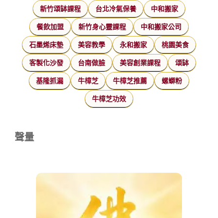
新竹頌缽課程
台北冷氣保養
中和搬家
餐飲加盟
新竹身心靈課程
中和搬家公司
石墨烯床墊
美容教學
永和搬家
桃園美食
客製化沙發
台南做臉
美容創業課程
頌缽
基隆抓漏
牛樟芝
牛樟芝推薦
螺螄粉
牛樟芝功效
聲量