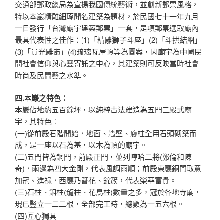
交通部郵政總局為宣揚我國傳統藝術，並創新郵票風格，
特以本巖精雕細琢聞名建築為題材，於民國七十一年九月
一日發行「台灣廟宇建築郵票」一套，是項郵票選取廟內
最具代表性之佳作：(1)「精雕獅子斗座」(2)「斗拱結網」
(3)「員光雕飾」(4)琉璃瓦屋頂等為圖案，因廟宇為中國民
間社會信仰與心靈寄託之中心，其建築則可反映當時社會
時尚及民間藝之水準。
四.本巖之特色：
本巖佔地約五百餘坪，以純粹古法建造為五門三殿式廟
宇，其特色：
(一)從前殿石階開始，地面、牆壁、廊柱全用石頭砌築而
成，是一座以石為基，以木為頂的廟宇。
(二)五門皆為銅門，前殿正門，並列哼哈二將(鄭倫和陳
奇)，兩邊為四大金剛，代表風調雨順；前殿東廳銅門取意
加冠、進祿，西廳乃簪花、錦簇，代表榮華富貴。
(三)石柱、銅柱(龍柱、花鳥柱)數量之多，冠於各地寺廟，
現已豎立一二二根，全部完工時，總數為一五六根。
(四)匠心獨具