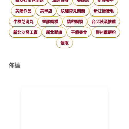
婚友社常見問題
頌缽音療
美睫店
新莊美甲
美睫作品
美甲店
紋繡常見問題
新莊接睫毛
牛樟芝滴丸
塑膠鋼模
精密鋼模
台北裝潢推薦
新北沙發工廠
新北聯誼
平價美食
柳州螺螄粉
催眠
佈達