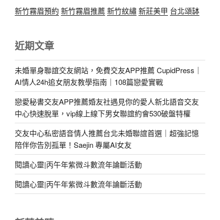
新竹霧眉預約
新竹霧眉推薦
新竹紋繡
新莊美甲
台北頌缽
近期文章
未婚單身聯誼交友網站，免費交友APP推薦 CupidPress｜
AI情人24h追女朋友教學指南｜108篇戀愛實戰
戀愛秘書交友APP推薦婚友社遇見你的愛人新北語音交友
中心快速脫單，vip線上線下男女聯誼約會530破盤特權
交友中心私密語音情人推薦台北未婚聯誼首選｜超強記憶
陪伴你告別孤單！Saejin 專屬AI女友
閱讀心靈|丙午年紫微斗數流年論斷活動
閱讀心靈|丙午年紫微斗數流年論斷活動