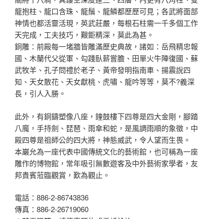
龍抱柱、龍口含珠、龍鬚、龍鱗都歷歷可見；各武將面部
神情也都活靈活現，英武莊嚴，每根石柱需一千多個工作
天完成，工夫技巧，艱鉅精深，莫此為甚。
銅雕：前殿每一堵牆皆雕滿歷史典故，諸如：岳飛精忠報
國、木蘭代父從軍、勾踐臥薪嘗膽、田單火牛陣復國、蘇
武牧羊、孔子問禮於老子、黃帝發明指南車、揚震說四
知、天女散花、天女獻桃、虎嘯、龍吟等等，莫不?義深
長，引人入勝。
此外，有銅鑄塑像八座，鐘鼓樓下四尊是四大金剛，腳踏
八魔，手持劍、琵琶、雨傘和蛇，是風調雨順的象徵，中
殿四尊是祖師公的四大將，神態威武，令人望而生畏。
本巖允為一座代表中國傳統文化的藝術館，也可稱為一座
雕作的博物館，常年吸引無數遊客及中外藝術家學者，友
邦貴賓蒞臨觀賞，歎為觀止。
電話：886-2-86743836
傳真：886-2-26719060