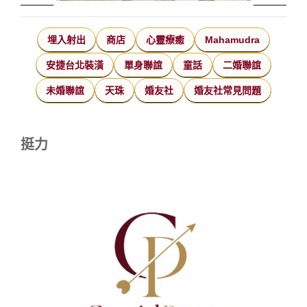
埋入射出
商店
心靈療癒
Mahamudra
安捷台北裝潢
單身聯誼
童話
二婚聯誼
未婚聯誼
天珠
婚友社
婚友社常見問題
挺力