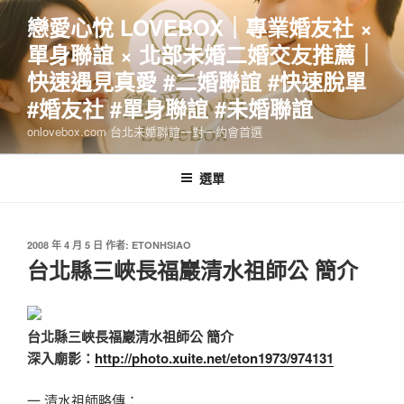
跳
戀愛心悅 LOVEBOX｜專業婚友社 ×
至
單身聯誼 × 北部未婚二婚交友推薦｜
主
要
快速遇見真愛 #二婚聯誼 #快速脫單
內
#婚友社 #單身聯誼 #未婚聯誼
容
onlovebox.com 台北未婚聯誼一對一約會首選
選單
發
2008 年 4 月 5 日
作者:
ETONHSIAO
佈
台北縣三峽長福巖清水祖師公 簡介
於
台北縣三峽長福巖清水祖師公 簡介
深入廟影：
http://photo.xuite.net/eton1973/974131
一.清水祖師略傳：