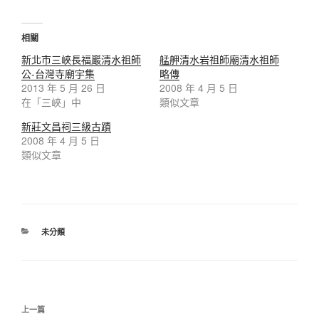
相關
新北市三峽長福巖清水祖師
艋舺清水岩祖師廟清水祖師
公-台灣寺廟宇集
略傳
2013 年 5 月 26 日
2008 年 4 月 5 日
在「三峽」中
類似文章
新莊文昌祠三級古蹟
2008 年 4 月 5 日
類似文章
分
未分類
類
文
上
上一篇