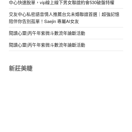
中心快速脫單，vip線上線下男女聯誼約會530破盤特權
交友中心私密語音情人推薦台北未婚聯誼首選｜超強記憶
陪伴你告別孤單！Saejin 專屬AI女友
閱讀心靈|丙午年紫微斗數流年論斷活動
閱讀心靈|丙午年紫微斗數流年論斷活動
新莊美睫