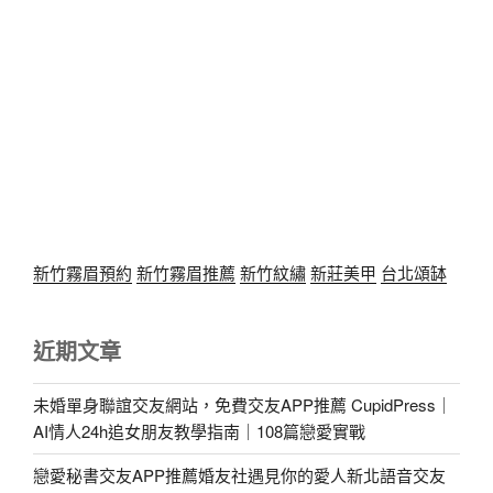
新竹霧眉預約
新竹霧眉推薦
新竹紋繡
新莊美甲
台北頌缽
近期文章
未婚單身聯誼交友網站，免費交友APP推薦 CupidPress｜
AI情人24h追女朋友教學指南｜108篇戀愛實戰
戀愛秘書交友APP推薦婚友社遇見你的愛人新北語音交友