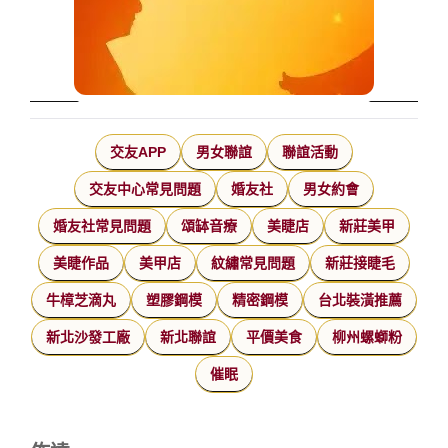
交友APP
男女聯誼
聯誼活動
交友中心常見問題
婚友社
男女約會
婚友社常見問題
頌缽音療
美睫店
新莊美甲
美睫作品
美甲店
紋繡常見問題
新莊接睫毛
牛樟芝滴丸
塑膠鋼模
精密鋼模
台北裝潢推薦
新北沙發工廠
新北聯誼
平價美食
柳州螺螄粉
催眠