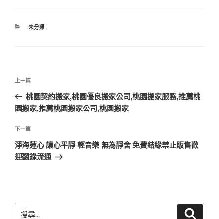
分
未分類
類
文
上
上一篇
章
一
桃園契約搬家,桃園優良搬家公司,桃園搬家服務,推薦桃
導
篇
園搬家,推薦桃園搬家公司,桃園搬家
覽
文
章
下
下一篇
一
淨海蓮心 讓心平靜 輕音樂 無為靜舍 免費結緣禁止販售歡
篇
迎翻錄流通
文
章
搜
搜
尋