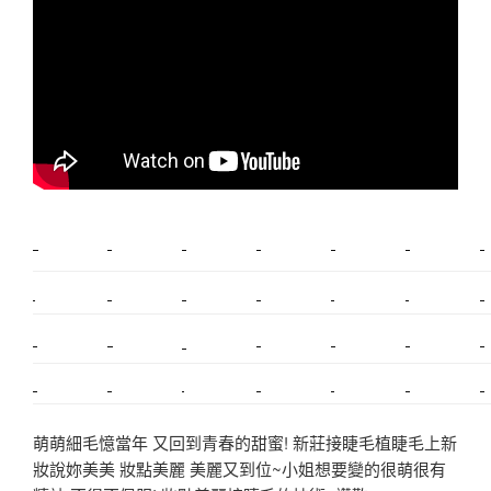
新莊植睫毛
美睫教學
塑膠鋼模
室內裝潢
美睫課程
搬家價錢
室內設計
搬家
桃園搬家
台北飄眉
新北搬家
搬家費
搬廠房
搬家全省
搬家估價
新莊接睫毛
推薦搬家
美甲教學
鋼琴搬運
基隆搬家
桃園除毛
中和搬家
推薦搬家
裝潢
平價搬家
SEO
搬家費用
射出模具
萌萌細毛憶當年 又回到青春的甜蜜! 新莊接睫毛植睫毛上新
妝說妳美美 妝點美麗 美麗又到位~小姐想要變的很萌很有