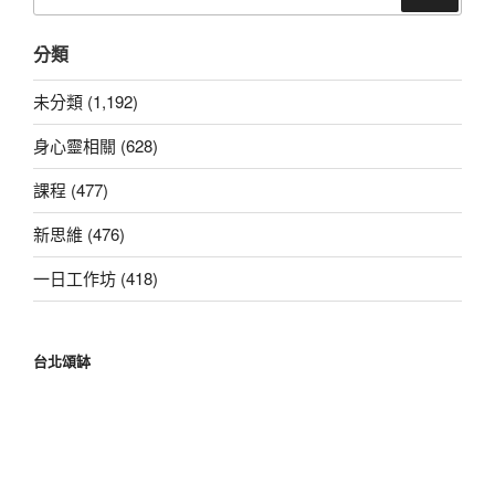
尋
關
分類
鍵
字:
未分類 (1,192)
身心靈相關 (628)
課程 (477)
新思維 (476)
一日工作坊 (418)
台北頌缽