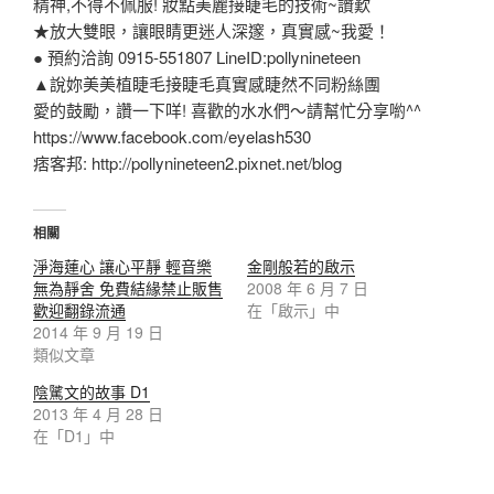
精神,不得不佩服! 妝點美麗接睫毛的技術~讚歎
★放大雙眼，讓眼睛更迷人深邃，真實感~我愛！
● 預約洽詢 0915-551807 LineID:pollynineteen
▲說妳美美植睫毛接睫毛真實感睫然不同粉絲團
愛的鼓勵，讚一下咩! 喜歡的水水們～請幫忙分享喲^^
https://www.facebook.com/eyelash530
痞客邦: http://pollynineteen2.pixnet.net/blog
相關
淨海蓮心 讓心平靜 輕音樂
金剛般若的啟示
無為靜舍 免費結緣禁止販售
2008 年 6 月 7 日
歡迎翻錄流通
在「啟示」中
2014 年 9 月 19 日
類似文章
陰騭文的故事 D1
2013 年 4 月 28 日
在「D1」中