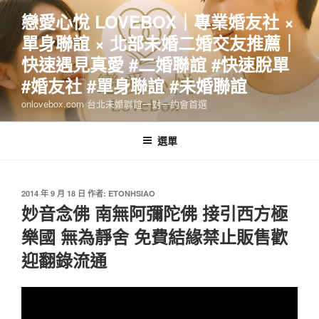
跳
戀愛心悅 LOVEBOX｜專業婚友社 ×
至
單身聯誼 × 北部未婚二婚交友推薦｜
主
要
快速遇見真愛 #二婚聯誼 #快速脫單
內
#婚友社 #單身聯誼 #未婚聯誼
容
onlovebox.com 台北未婚聯誼一對一約會首選
選單
發
2014 年 9 月 18 日
作者:
ETONHSIAO
佈
妙音念佛 南無阿彌陀佛 接引西方極
於
樂國 無為靜舍 免費結緣禁止販售歡
迎翻錄流通