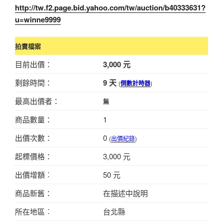
http://tw.f2.page.bid.yahoo.com/tw/auction/b40333631?
u=winne9999
拍賣檔案
目前出價：
3,000 元
剩餘時間：
9 天
(
倒數計時器
)
最高出價者：
無
商品數量：
1
出價次數：
0
(
出價紀錄
)
起標價格：
3,000 元
出價增額︰
50 元
商品新舊：
在描述中說明
所在地區︰
台北縣