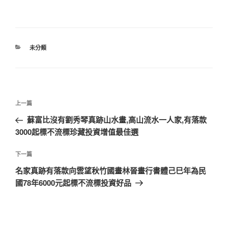
分
未分類
類
文
上
上一篇
章
一
蘇富比沒有劉秀琴真跡山水畫,高山流水一人家,有落款
導
篇
3000起標不流標珍藏投資增值最佳選
覽
文
章
下
下一篇
一
名家真跡有落款向雲望秋竹國畫林晉畫行書體己巳年為民
篇
國78年6000元起標不流標投資好品
文
章