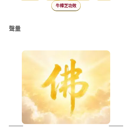
牛樟芝功效
聲量