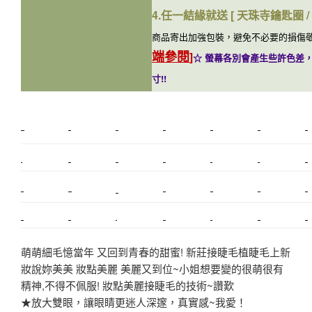
4.任一結緣就送 [ 天珠寺鑰匙圈 
商品寄出加強包裝，避免不必要的損傷
端參閱
]
☆ 螢幕各別會產生些許色差，
寸!!
新莊植睫毛
美睫教學
塑膠鋼模
室內裝潢
美睫課程
搬家價錢
室內設計
搬家
桃園搬家
台北飄眉
新北搬家
搬家費
搬廠房
搬家全省
搬家估價
新莊接睫毛
推薦搬家
美甲教學
鋼琴搬運
基隆搬家
桃園除毛
中和搬家
推薦搬家
裝潢
平價搬家
SEO
搬家費用
射出模具
萌萌細毛憶當年 又回到青春的甜蜜! 新莊接睫毛植睫毛上新
妝說妳美美 妝點美麗 美麗又到位~小姐想要變的很萌很有
精神,不得不佩服! 妝點美麗接睫毛的技術~讚歎
★放大雙眼，讓眼睛更迷人深邃，真實感~我愛！