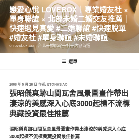
跳
戀愛心悅 LOVEBOX｜專業婚友社 ×
至
單身聯誼 × 北部未婚二婚交友推薦｜
主
要
快速遇見真愛 #二婚聯誼 #快速脫單
內
#婚友社 #單身聯誼 #未婚聯誼
容
onlovebox.com 台北未婚聯誼一對一約會首選
選單
發
2008 年 5 月 28 日
作者:
ETONHSIAO
佈
張昭儀真跡山間瓦舍風景圖畫作帶出
於
淒涼的美感深入心底3000起標不流標
典藏投資最佳推薦
張昭儀真跡山間瓦舍風景圖畫作帶出淒涼的美感深入心底
3000起標不流標典藏投資最佳推薦