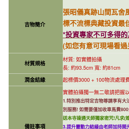
張昭儀真跡山間瓦舍風
標不流標典藏投資最
吉物簡介
*投資專家不可多得的
(如您有意可現場看過
材質: 如實體拍攝
材質規格
長: 約93.5cm 寬: 約81cm
起標價3000 + 100物流處理
潤金結緣
實體拍攝獨一無二敬請把握以
1.特別推出特定吉物尊請享有大法
別服務! 如需要僅加收車馬費80
送本寺達通天師獨家密咒!凡求(婚姻
備註事項
3.提升靈動力結緣由老師加持開