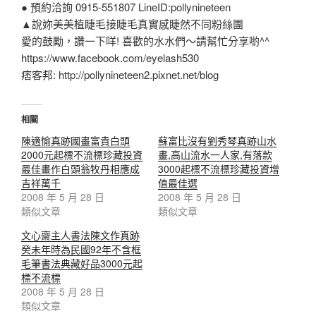
● 預約洽詢 0915-551807 LineID:pollynineteen
▲說妳美美植睫毛接睫毛真實感睫然不同粉絲團
愛的鼓勵，讚一下咩! 喜歡的水水們～請幫忙分享喲^^
https://www.facebook.com/eyelash530
痞客邦: http://pollynineteen2.pixnet.net/blog
相關
陳適愉真跡國畫富貴白頭
蘇富比沒有劉秀琴真跡山水
2000元起標不流標珍藏投資
畫,高山流水一人家,有落款
最佳畫作白頭翁牧丹相應成
3000起標不流標珍藏投資增
吉祥萬千
值最佳選
2008 年 5 月 28 日
2008 年 5 月 28 日
類似文章
類似文章
文心齋主人書法陳文作真跡
癸未年時為民國92年不含框
毛筆書法典藏好品3000元起
標不流標
2008 年 5 月 28 日
類似文章