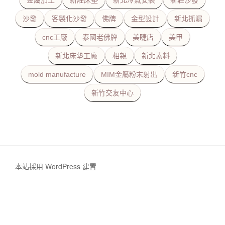
金屬加工
新莊床墊
新北冷氣安裝
新莊沙發
沙發
客製化沙發
佛牌
金型設計
新北抓漏
cnc工廠
泰國老佛牌
美睫店
美甲
新北床墊工廠
相親
新北素料
mold manufacture
MIM金屬粉末射出
新竹cnc
新竹交友中心
本站採用 WordPress 建置