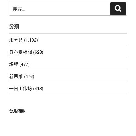
搜
搜
尋
尋
關
分類
鍵
字:
未分類 (1,192)
身心靈相關 (628)
課程 (477)
新思維 (476)
一日工作坊 (418)
台北頌缽