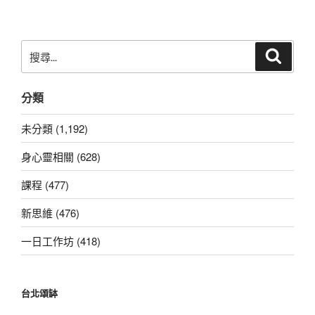
章
搜
搜
尋
尋
關
分類
鍵
字:
未分類 (1,192)
身心靈相關 (628)
課程 (477)
新思維 (476)
一日工作坊 (418)
台北頌缽