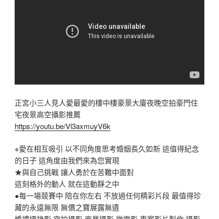
正宮小三人見人愛最愛的樓中樓豪景大廈夜晚空拍豪門住
宅夜景高空攝影推薦
https://youtu.be/Vl3axmuyV6k
※愛在相互吸引 以不同角度思考婚姻長久如新 這值得紀念
的日子 這角度由我們來為您實現
★與自己挑戰 讓人勇於在苦難中面對
這刻格外的動人 就在這動靜之中
●每一場競賽中 陪在你左右 不放過任何精彩片段 最值得珍
藏的永遠無限 無價之寶展露無遺
婚禮攝錄影 空拍攝影 商業攝影 微電影 專案影片製作 攝影