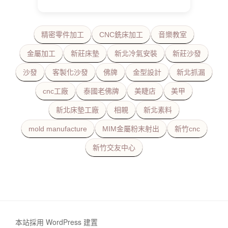
精密零件加工
CNC銑床加工
音樂教室
金屬加工
新莊床墊
新北冷氣安裝
新莊沙發
沙發
客製化沙發
佛牌
金型設計
新北抓漏
cnc工廠
泰國老佛牌
美睫店
美甲
新北床墊工廠
相親
新北素料
mold manufacture
MIM金屬粉末射出
新竹cnc
新竹交友中心
本站採用 WordPress 建置