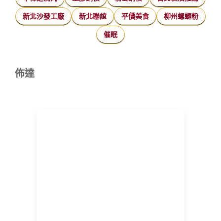
新北沙發工廠
新北聯誼
平價美食
柳州螺螄粉
催眠
佈達