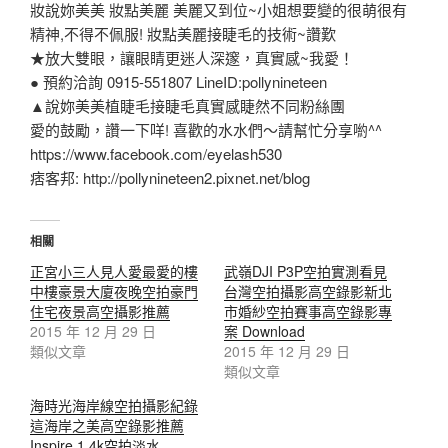
妝說妳美美 妝點美麗 美麗又到位~小姐想要變的很萌很有
精神,不得不佩服! 妝點美麗接睫毛的技術~讚歎
★放大雙眼，讓眼睛更迷人深邃，真實感~我愛！
● 預約洽詢 0915-551807 LineID:pollynineteen
▲說妳美美植睫毛接睫毛真實感睫然不同粉絲團
愛的鼓勵，讚一下咩! 喜歡的水水們～請幫忙分享喲^^
https://www.facebook.com/eyelash530
痞客邦: http://pollynineteen2.pixnet.net/blog
相關
正宮小三人見人愛最愛的樓
武嶺DJI P3P空拍實測看見
中樓豪景大廈夜晚空拍豪門
台灣空拍攝影高空錄影新北
住宅夜景高空攝影推薦
市婚紗空拍賽事高空錄影專
2015 年 12 月 29 日
案 Download
類似文章
2015 年 12 月 29 日
類似文章
海時光海岸線空拍攝影紀錄
這海岸之美高空錄影推薦
Inspire 1 4k空拍淡水