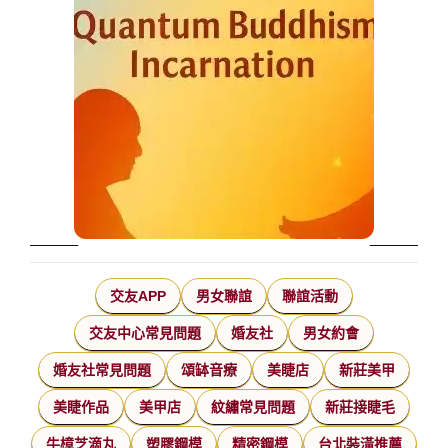
交友APP
男女聯誼
聯誼活動
交友中心常見問題
婚友社
男女約會
婚友社常見問題
頌缽音療
美睫店
新莊美甲
美睫作品
美甲店
紋繡常見問題
新莊接睫毛
牛樟芝滴丸
塑膠鋼模
精密鋼模
台北裝潢推薦