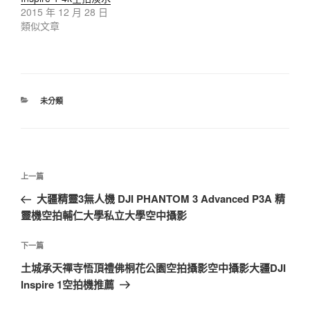
2015 年 12 月 28 日
類似文章
分
未分類
類
文
上
上一篇
章
一
大疆精靈3無人機 DJI PHANTOM 3 Advanced P3A 精
導
篇
靈機空拍輔仁大學私立大學空中攝影
覽
文
章
下
下一篇
一
土城承天禪寺悟頂禮佛桐花公園空拍攝影空中攝影大疆DJI
篇
Inspire 1空拍機推薦
文