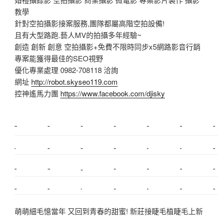
教學
針對空拍攝影接案服務,團隊都屬高階空拍設備!
且有大型路跑.藝人MV的拍攝多年經驗~
創造 創新 創意 空拍攝影+免費不限時同步x5網路影音行銷
專案能獲得最佳的SEO視野
優化專業處理 0982-708118 洽詢
網址
http://robot.skyseo119.com
控神遙馬力團
https://www.facebook.com/djisky
新莊植睫毛
美睫教學
塑膠鋼模
室內裝潢
美睫課程
搬家價錢
室內設計
搬家
桃園搬家
台北飄眉
新北搬家
搬家費
搬廠房
搬家全省
搬家估價
新莊接睫毛
推薦搬家
美甲教學
鋼琴搬運
基隆搬家
桃園除毛
中和搬家
推薦搬家
裝潢
平價搬家
SEO
搬家費用
射出模具
萌萌細毛憶當年 又回到青春的甜蜜! 新莊接睫毛植睫毛上新