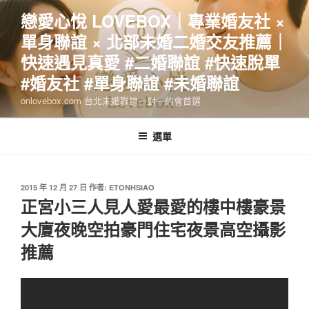
跳
戀愛心悅 LOVEBOX｜專業婚友社 ×
至
單身聯誼 × 北部未婚二婚交友推薦｜
主
要
快速遇見真愛 #二婚聯誼 #快速脫單
內
#婚友社 #單身聯誼 #未婚聯誼
容
onlovebox.com 台北未婚聯誼一對一約會首選
選單
發
2015 年 12 月 27 日
作者:
ETONHSIAO
佈
正宮小三人見人愛最愛的樓中樓豪景
於
大廈夜晚空拍豪門住宅夜景高空攝影
推薦