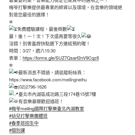
梅苓打擊樂提供最專業的師資以及環境，在音樂的領域絕
對是您最佳的選擇！
✲
免費體驗課程，最後倒數
最！後！一！次！下次還再要等很久
沒錯！別害羞趕快點選下方連結預約喔！
時間：3/27，週六15:30
表單：
https://forms.gle/SUZ7Qsarf2nV9Cqz8
✲
最新消息不錯過，請追蹤粉絲頁：
https://www.facebook.com/meilingneihu
(02)2796-1626
臺北市內湖區成功路三段174巷15號7樓
有音樂基礎歡迎插班！
#梅苓meiling國際打擊樂臺北內湖教室
#幼兒打擊樂團體班
#春季班招生中
#個別課