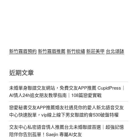
新竹霧眉預約
新竹霧眉推薦
新竹紋繡
新莊美甲
台北頌缽
近期文章
未婚單身聯誼交友網站，免費交友APP推薦 CupidPress｜
AI情人24h追女朋友教學指南｜108篇戀愛實戰
戀愛秘書交友APP推薦婚友社遇見你的愛人新北語音交友
中心快速脫單，vip線上線下男女聯誼約會530破盤特權
交友中心私密語音情人推薦台北未婚聯誼首選｜超強記憶
陪伴你告別孤單！Saejin 專屬AI女友