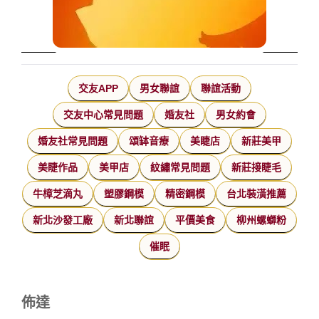
交友APP
男女聯誼
聯誼活動
交友中心常見問題
婚友社
男女約會
婚友社常見問題
頌缽音療
美睫店
新莊美甲
美睫作品
美甲店
紋繡常見問題
新莊接睫毛
牛樟芝滴丸
塑膠鋼模
精密鋼模
台北裝潢推薦
新北沙發工廠
新北聯誼
平價美食
柳州螺螄粉
催眠
佈達