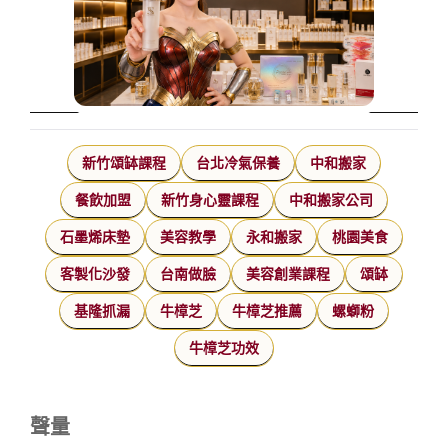
新竹頌缽課程
台北冷氣保養
中和搬家
餐飲加盟
新竹身心靈課程
中和搬家公司
石墨烯床墊
美容教學
永和搬家
桃園美食
客製化沙發
台南做臉
美容創業課程
頌缽
基隆抓漏
牛樟芝
牛樟芝推薦
螺螄粉
牛樟芝功效
聲量