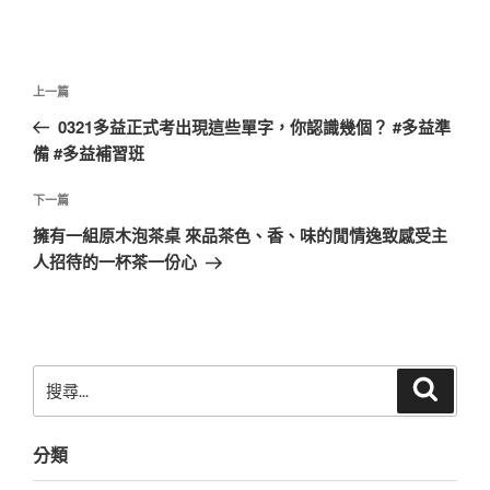
文
上
上一篇
章
一
0321多益正式考出現這些單字，你認識幾個？ #多益準
導
篇
備 #多益補習班
覽
文
章
下
下一篇
一
擁有一組原木泡茶桌 來品茶色、香、味的閒情逸致感受主
篇
人招待的一杯茶一份心
文
章
搜
搜
尋
尋
關
分類
鍵
字: