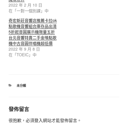
2022 年 2 月 10 日
在「一對一個別課」中
奇宏新莊音響店推薦卡拉ok
點歌機音響組合庫存品出清
5折起音圓展示機限量五折
台北音響特賣二手金嗓點歌
機中古音圓伴唱機超低價
2022 年 9 月 8 日
在「TOEIC」中
分
未分類
類
發佈留言
很抱歉，必須
登入
網站才能發佈留言。