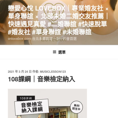
跳
戀愛心悅 LOVEBOX｜專業婚友社 ×
至
單身聯誼 × 北部未婚二婚交友推薦｜
主
要
快速遇見真愛 #二婚聯誼 #快速脫單
內
#婚友社 #單身聯誼 #未婚聯誼
容
onlovebox.com 台北未婚聯誼一對一約會首選
選單
發
2021 年 3 月 24 日
作者:
MUSICLESSON123
佈
108課綱｜音樂檢定納入
於