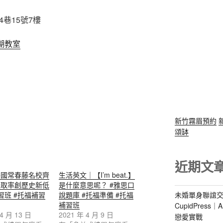
巷15號7樓
內湖教室
新竹霧眉預約
頌缽
近期文
美國常春藤名校齊
生活英文｜【I’m beat.】
錄取率創歷史新低
是什麼意思呢？ #雅思口
習班 #托福補習
說題庫 #托福準備 #托福
未婚單身聯誼交
補習班
CupidPres
 4 月 13 日
2021 年 4 月 9 日
戀愛實戰