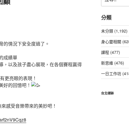
回顧
尋
關
鍵
分類
字:
未分類 (1,192)
身心靈相關 (62
脅的情況下安全度過了。
課程 (477)
的成績單
新思維 (476)
導，以及孩子盡心展現，在各個賽程贏得
一日工作坊 (41
會有更亮眼的表現！
美好的回憶吧！
台北頌缽
快來感受音樂帶來的美妙吧！
sarf2nV9Cqz8