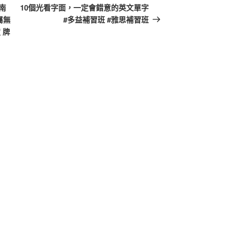
一
南
10個光看字面，一定會錯意的英文單字
篇
屬無
#多益補習班 #雅思補習班
文
 牌
章