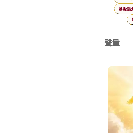
基隆抓
聲量