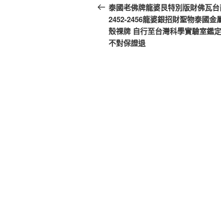
章
一
泰國老佛牌龍婆艮特別版財佛瓦台
篇
2452-2456龍婆銀招財聖物泰國金
導
文
殼祼牌 自行至台灣科學實驗室鑑定
覽
章
不對保證退