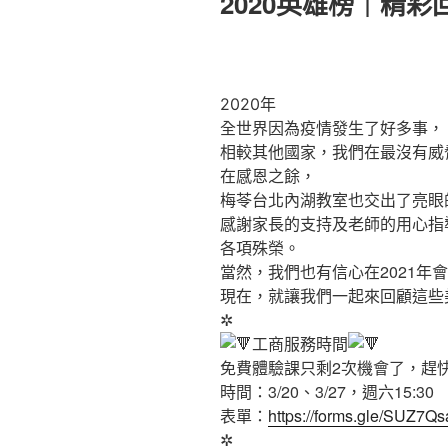
2020英雄榜｜精彩
於
2020年
全世界因為疫情發生了好多事，
相較其他國家，我們在最沒有威
在感恩之餘，
梅苓台北內湖教室也交出了亮眼
感謝家長的支持及老師的用心指
各項殊榮。
當然，我們也有信心在2021年
現在，就讓我們一起來回顧這些
✲
工商服務時間
免費體驗課只剩2次機會了，趕
時間：3/20、3/27，週六15:30
表單：
https://forms.gle/SUZ7Q
✲