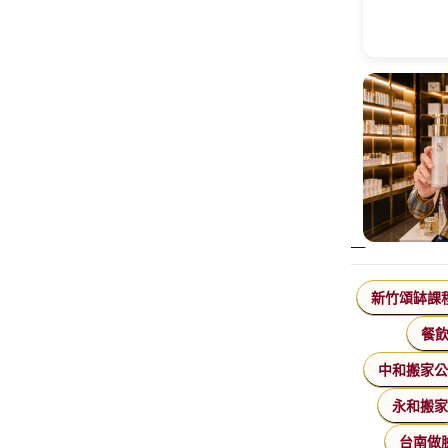
新竹頌缽課
餐
中和搬家
永和搬
台南做