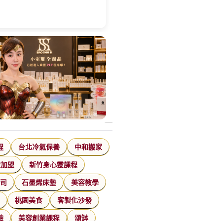
程
台北冷氣保養
中和搬家
飲加盟
新竹身心靈課程
公司
石墨烯床墊
美容教學
家
桃園美食
客製化沙發
臉
美容創業課程
頌缽