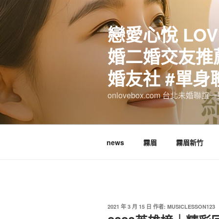
跳
至
戀愛心悅 LOV
主
要
婚二婚交友推薦
內
容
婚友社 #單身
onlovebox.com 台北未婚聯
news
霧眉
霧眉新竹
發
2021 年 3 月 15 日
作者:
MUSICLESSON123
佈