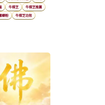
漏
牛樟芝
牛樟芝推薦
螺螄粉
牛樟芝功效