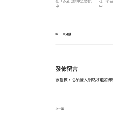
在「多益成績單怎麼看」
在「多
中
中
分
未分類
類
發佈留言
很抱歉，必須
登入
網站才能發佈
文
上
上一篇