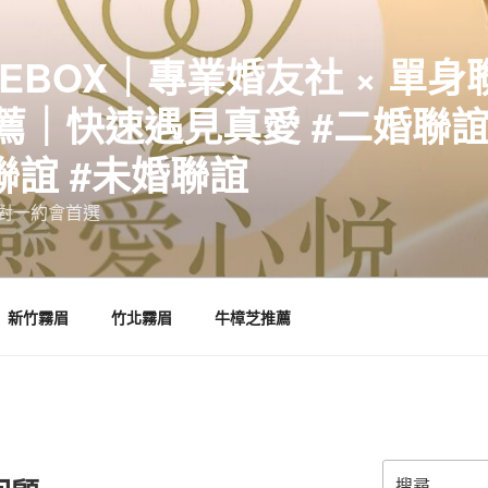
EBOX｜專業婚友社 × 單身
｜快速遇見真愛 #二婚聯誼 
聯誼 #未婚聯誼
誼一對一約會首選
新竹霧眉
竹北霧眉
牛樟芝推薦
搜