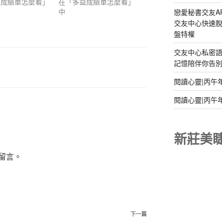
益成績單怎麼看」
在「多益成績單怎麼看」
中
戀愛秘書交友A
交友中心快速脫
盤特權
交友中心私密
記憶陪伴你告別孤
閱讀心靈|丙午
閱讀心靈|丙午
新莊美
留言。
下
下一篇