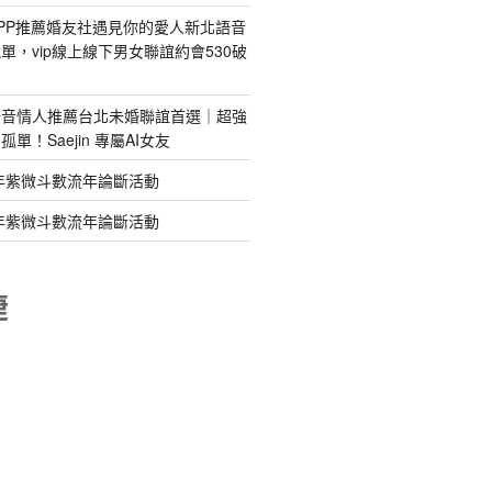
PP推薦婚友社遇見你的愛人新北語音
單，vip線上線下男女聯誼約會530破
語音情人推薦台北未婚聯誼首選｜超強
單！Saejin 專屬AI女友
年紫微斗數流年論斷活動
年紫微斗數流年論斷活動
睫