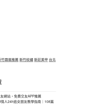
新竹霧眉推薦
新竹紋繡
新莊美甲
台北
章
友網站，免費交友APP推薦
s｜AI情人24h追女朋友教學指南｜108篇