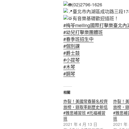
(02)2796-1626
臺北市內湖區成功路三段174
有音樂基礎歡迎插班！
#梅苓meiling國際打擊樂臺北
#幼兒打擊樂團體班
#春季班招生中
#個別課
#爵士鼓
#小提琴
#木琴
#鋼琴
相關
炸裂！美國常春藤名校齊
炸裂！
放榜，錄取率創歷史新低
放榜，
#雅思補習班 #托福補習
#雅思補
班
班
2021 年 4 月 13 日
2021 年