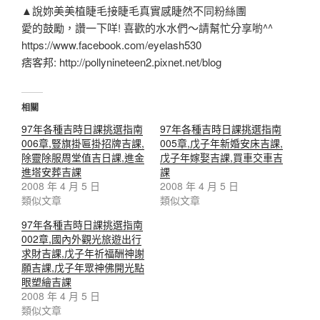
▲說妳美美植睫毛接睫毛真實感睫然不同粉絲團
愛的鼓勵，讚一下咩! 喜歡的水水們～請幫忙分享喲^^
https://www.facebook.com/eyelash530
痞客邦: http://pollynineteen2.pixnet.net/blog
相關
97年各種吉時日課挑選指南
97年各種吉時日課挑選指南
006章,豎旗掛匾掛招牌吉課,
005章,戊子年新婚安床吉課,
除靈除服周堂值吉日課,進金
戊子年嫁娶吉課,買車交車吉
進塔安葬吉課
課
2008 年 4 月 5 日
2008 年 4 月 5 日
類似文章
類似文章
97年各種吉時日課挑選指南
002章,國內外觀光旅遊出行
求財吉課,戊子年祈福酬神謝
願吉課,戊子年眾神佛開光點
眼塑繪吉課
2008 年 4 月 5 日
類似文章