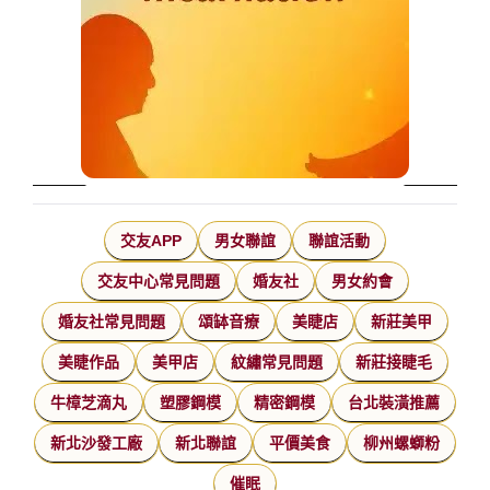
交友APP
男女聯誼
聯誼活動
交友中心常見問題
婚友社
男女約會
婚友社常見問題
頌缽音療
美睫店
新莊美甲
美睫作品
美甲店
紋繡常見問題
新莊接睫毛
牛樟芝滴丸
塑膠鋼模
精密鋼模
台北裝潢推薦
新北沙發工廠
新北聯誼
平價美食
柳州螺螄粉
催眠