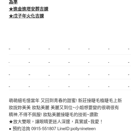
為準
★進金進塔安葬吉課
★戊子年火化吉課
新莊植睫毛
美睫教學
塑膠鋼模
室內裝潢
美睫課程
搬家價錢
室內設計
搬家
桃園搬家
台北飄眉
新北搬家
搬家費
搬廠房
搬家全省
搬家估價
新莊接睫毛
推薦搬家
美甲教學
鋼琴搬運
基隆搬家
桃園除毛
中和搬家
推薦搬家
裝潢
平價搬家
SEO
搬家費用
射出模具
萌萌細毛憶當年 又回到青春的甜蜜! 新莊接睫毛植睫毛上新
妝說妳美美 妝點美麗 美麗又到位~小姐想要變的很萌很有
精神,不得不佩服! 妝點美麗接睫毛的技術~讚歎
★放大雙眼，讓眼睛更迷人深邃，真實感~我愛！
● 預約洽詢 0915-551807 LineID:pollynineteen