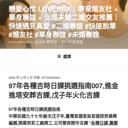
跳
戀愛心悅 LOVEBOX｜專業婚友社 ×
至
單身聯誼 × 北部未婚二婚交友推薦｜
主
要
快速遇見真愛 #二婚聯誼 #快速脫單
內
#婚友社 #單身聯誼 #未婚聯誼
容
onlovebox.com 台北未婚聯誼一對一約會首選
選單
發
2008 年 4 月 5 日
作者:
ETONHSIAO
佈
97年各種吉時日課挑選指南007,進金
於
進塔安葬吉課,戊子年火化吉課
97年各種吉時日課挑選指南
中華民國九十七年歲次戊子年,臺灣宣德堂吳宣德授男建興
編選,開幕剪彩工廠開工,公司營商開市吉課 *
各種日課,農曆