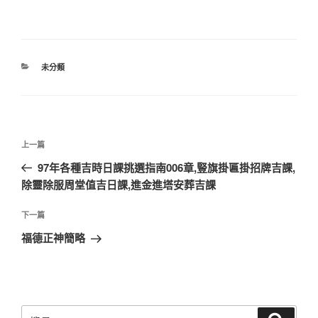
分
未分類
類
文
上
上一篇
章
一
97年各種吉時日課挑選指南006章,豎旗掛匾掛招牌吉課,
導
篇
除靈除服周堂值吉日課,進金進塔安葬吉課
覽
文
章
下
下一篇
一
福德正神簡略
篇
文
章
搜
搜