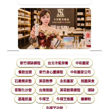
新竹頌缽課程
台北冷氣保養
中和搬家
餐飲加盟
新竹身心靈課程
中和搬家公司
石墨烯床墊
美容教學
永和搬家
桃園美食
客製化沙發
台南做臉
美容創業課程
頌缽
基隆抓漏
牛樟芝
牛樟芝推薦
螺螄粉
牛樟芝功效