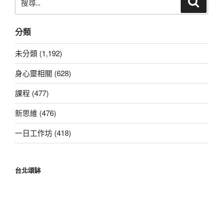
尋
尋
關
分類
鍵
字:
未分類 (1,192)
身心靈相關 (628)
課程 (477)
新思維 (476)
一日工作坊 (418)
台北頌缽