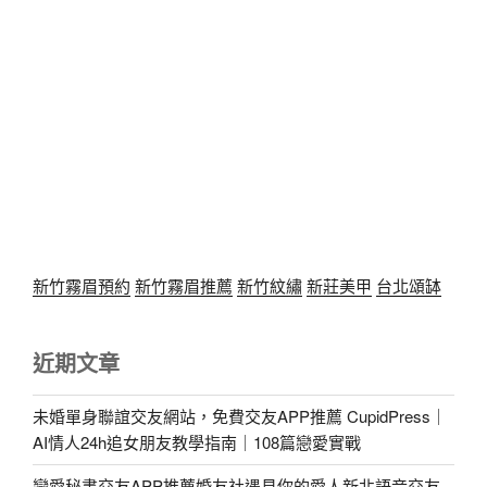
新竹霧眉預約
新竹霧眉推薦
新竹紋繡
新莊美甲
台北頌缽
近期文章
未婚單身聯誼交友網站，免費交友APP推薦 CupidPress｜
AI情人24h追女朋友教學指南｜108篇戀愛實戰
戀愛秘書交友APP推薦婚友社遇見你的愛人新北語音交友