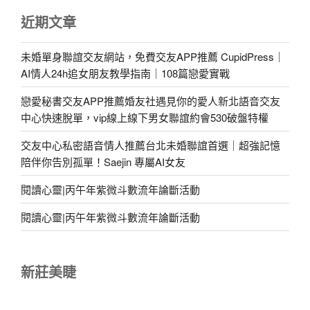
近期文章
未婚單身聯誼交友網站，免費交友APP推薦 CupidPress｜
AI情人24h追女朋友教學指南｜108篇戀愛實戰
戀愛秘書交友APP推薦婚友社遇見你的愛人新北語音交友
中心快速脫單，vip線上線下男女聯誼約會530破盤特權
交友中心私密語音情人推薦台北未婚聯誼首選｜超強記憶
陪伴你告別孤單！Saejin 專屬AI女友
閱讀心靈|丙午年紫微斗數流年論斷活動
閱讀心靈|丙午年紫微斗數流年論斷活動
新莊美睫