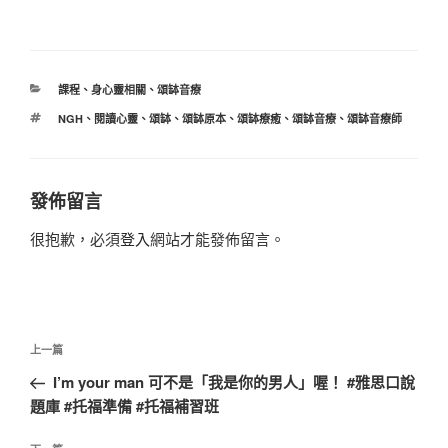
分
課程
、
身心靈相關
、
頌缽音療
類
標
NGH
、
閱讀心靈
、
頌缽
、
頌缽原本
、
頌缽療癒
、
頌缽音療
、
頌缽音療師
籤
發佈留言
很抱歉，必須
登入
網站才能發佈留言。
文
上
上一篇
章
一
I’m your man 可不是「我是你的男人」喔！ #雅思口說
導
篇
題庫 #托福準備 #托福補習班
覽
文