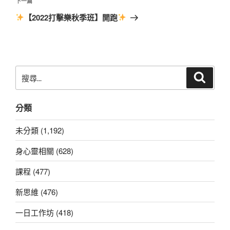
章
下
下一篇
一
【2022打擊樂秋季班】開跑
篇
文
章
搜
搜
尋
尋
關
分類
鍵
字:
未分類 (1,192)
身心靈相關 (628)
課程 (477)
新思維 (476)
一日工作坊 (418)