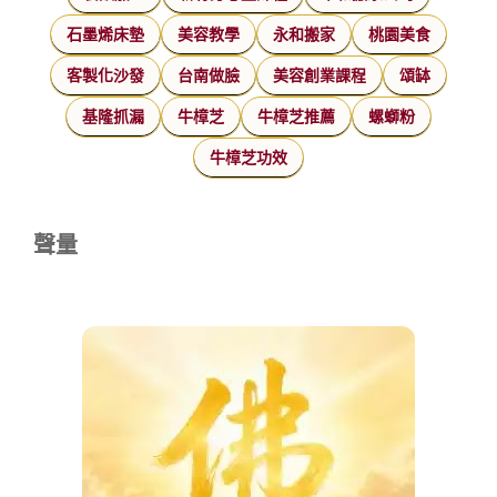
石墨烯床墊
美容教學
永和搬家
桃園美食
客製化沙發
台南做臉
美容創業課程
頌缽
基隆抓漏
牛樟芝
牛樟芝推薦
螺螄粉
牛樟芝功效
聲量