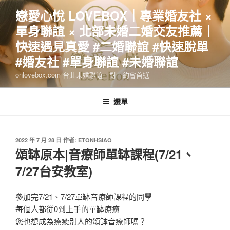
跳
戀愛心悅 LOVEBOX｜專業婚友社 ×
至
單身聯誼 × 北部未婚二婚交友推薦｜
主
要
快速遇見真愛 #二婚聯誼 #快速脫單
內
#婚友社 #單身聯誼 #未婚聯誼
容
onlovebox.com 台北未婚聯誼一對一約會首選
選單
發
2022 年 7 月 28 日
作者:
ETONHSIAO
佈
頌缽原本|音療師單缽課程(7/21、
於
7/27台安教室)
參加完7/21、7/27單缽音療師課程的同學
每個人都從0到上手的單缽療癒
您也想成為療癒別人的頌缽音療師嗎？